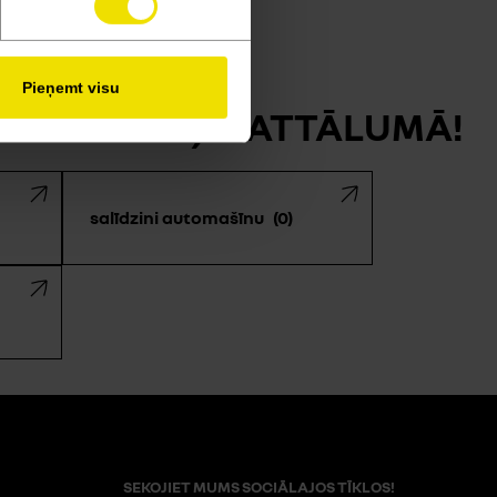
Pieņemt visu
IENA KLIKŠĶA ATTĀLUMĀ!
salīdzini automašīnu
0
SEKOJIET MUMS SOCIĀLAJOS TĪKLOS!