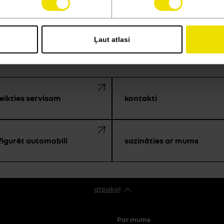
Ļaut atlasi
 MĒS ATRODAMIES TIKAI V
eikties servisam
kontakti
figurēt automobili
sazināties ar mums
atpakaļ
Par mums