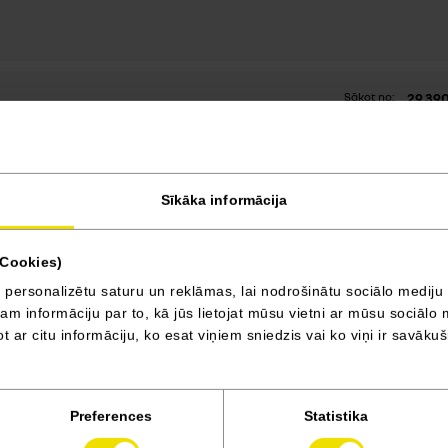
29 39
Sākot no:
Sīkāka informācija
34 49
Sākot no:
(Cookies)
 personalizētu saturu un reklāmas, lai nodrošinātu sociālo mediju 
35 79
Sākot no:
 informāciju par to, kā jūs lietojat mūsu vietni ar mūsu sociālo 
t ar citu informāciju, ko esat viņiem sniedzis vai ko viņi ir savāku
Preferences
Statistika
uz priekšu