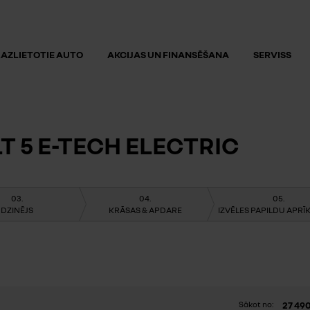
AZLIETOTIE AUTO
AKCIJAS UN FINANSĒŠANA
SERVISS
 5 E-TECH ELECTRIC
DZINĒJS
KRĀSAS & APDARE
IZVĒLES PAPILDU APR
27 49
Sākot no: