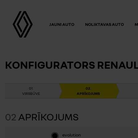
JAUNI AUTO
NOLIKTAVAS AUTO
M
KONFIGURATORS RENAULT
VIRSBŪVE
APRĪKOJUMS
02
APRĪKOJUMS
evolution