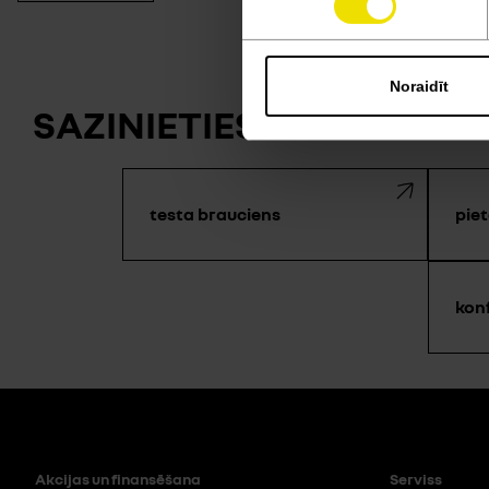
Noraidīt
SAZINIETIES AR MUMS —
testa brauciens
piet
kon
Akcijas un finansēšana
Serviss