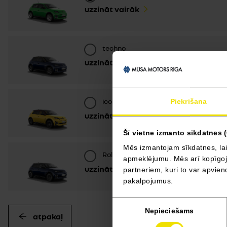
uzzināt vairāk
techno
uzzināt vairāk
iconic cinq
Piekrišana
uzzināt vairāk
Šī vietne izmanto sīkdatnes 
Mēs izmantojam sīkdatnes, lai
Roland-Garros
apmeklējumu. Mēs arī kopīgojam
uzzināt vairāk
partneriem, kuri to var apvieno
pakalpojumus.
Piekrišanas
Nepieciešams
atpakaļ
izvēle