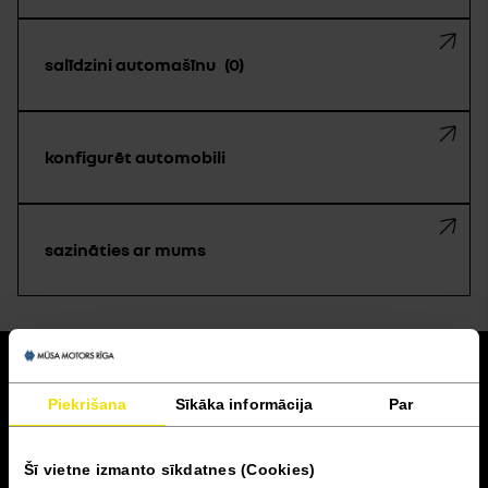
salīdzini automašīnu
0
konfigurēt automobili
sazināties ar mums
atpakaļ
Piekrišana
Sīkāka informācija
Par
Akcijas un finansēšana
Šī vietne izmanto sīkdatnes (Cookies)