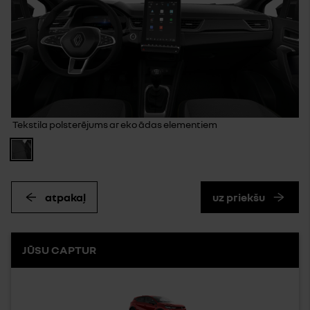
Tekstila polsterējums ar eko ādas elementiem
atpakaļ
uz priekšu
JŪSU CAPTUR