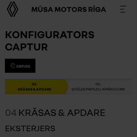
MŪSA MOTORS RĪGA
KONFIGURATORS
CAPTUR
cenas
KRĀSAS & APDARE
IZVĒLES PAPILDU APRĪKOJUMS
04
KRĀSAS & APDARE
EKSTERJERS