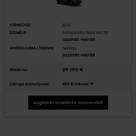
VIRSBŪVE:
SUV
DZINĒJS:
full hybrid E-Tech 160 ZS
uzzināt vairāk
APRĪKOJUMA LĪMENIS:
techno
uzzināt vairāk
29 190 €
Sākot no:
Līzinga maksājums:
409 € mēnesī
saglabāt izveidoto automobili