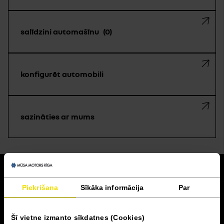
salīdzini automašīnu
0
konfigurēt automobili
sazināties ar mums
atpakaļ
Piekrišana
Sīkāka informācija
Par
Akcijas un finansēšana
Šī vietne izmanto sīkdatnes (Cookies)