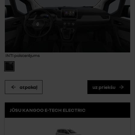
INTI polsterējums
atpakaļ
uz priekšu
JŪSU KANGOO E-TECH ELECTRIC