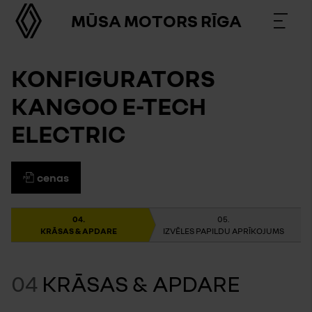
MŪSA MOTORS RĪGA
KONFIGURATORS
KANGOO E-TECH
ELECTRIC
cenas
KRĀSAS & APDARE
IZVĒLES PAPILDU APRĪKOJUMS
04
KRĀSAS & APDARE