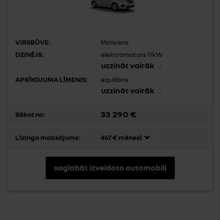
VIRSBŪVE:
Minivens
DZINĒJS:
elektromotors 11kW
uzzināt vairāk
APRĪKOJUMA LĪMENIS:
equilibre
uzzināt vairāk
33 290 €
Sākot no:
Līzinga maksājums:
467 € mēnesī
saglabāt izveidoto automobili