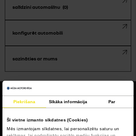
salīdzini automašīnu
0
konfigurēt automobili
sazināties ar mums
atpakaļ
Piekrišana
Sīkāka informācija
Par
Akcijas un finansēšana
Šī vietne izmanto sīkdatnes (Cookies)
Serviss
Mēs izmantojam sīkdatnes, lai personalizētu saturu un
reklāmas, lai nodrošinātu sociālo mediju funkcijas un