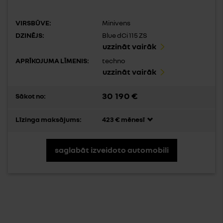
VIRSBŪVE:
Minivens
DZINĒJS:
Blue dCi 115 ZS
uzzināt vairāk
APRĪKOJUMA LĪMENIS:
techno
uzzināt vairāk
30 190 €
Sākot no:
Līzinga maksājums:
423 € mēnesī
saglabāt izveidoto automobili