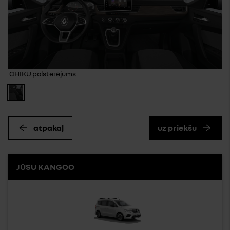
CHIKU polsterējums
atpakaļ
uz priekšu
JŪSU KANGOO