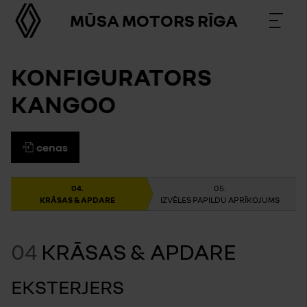
MŪSA MOTORS RĪGA
KONFIGURATORS
KANGOO
cenas
KRĀSAS & APDARE
IZVĒLES PAPILDU APRĪKOJUMS
04
KRĀSAS & APDARE
EKSTERJERS