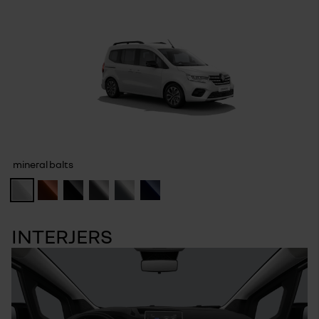
mineral balts
INTERJERS