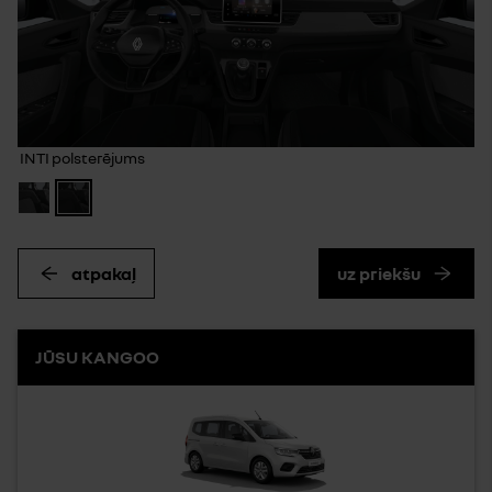
INTI polsterējums
atpakaļ
uz priekšu
JŪSU KANGOO