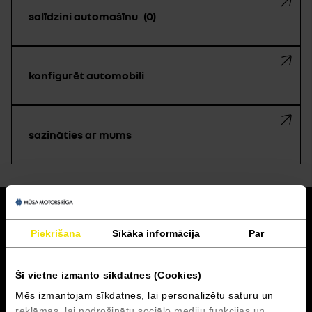
salīdzini automašīnu
0
konfigurēt automobili
sazināties ar mums
atpakaļ
Piekrišana
Sīkāka informācija
Par
Akcijas un finansēšana
Šī vietne izmanto sīkdatnes (Cookies)
Serviss
Mēs izmantojam sīkdatnes, lai personalizētu saturu un
reklāmas, lai nodrošinātu sociālo mediju funkcijas un