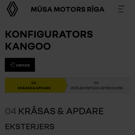
MŪSA MOTORS RĪGA
KONFIGURATORS
KANGOO
cenas
KRĀSAS & APDARE
IZVĒLES PAPILDU APRĪKOJUMS
04
KRĀSAS & APDARE
EKSTERJERS