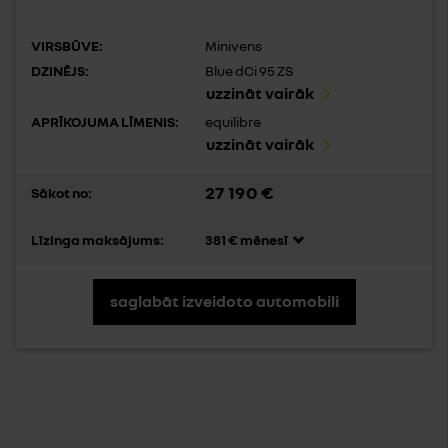
VIRSBŪVE:
Minivens
DZINĒJS:
Blue dCi 95 ZS
uzzināt vairāk
APRĪKOJUMA LĪMENIS:
equilibre
uzzināt vairāk
27 190 €
Sākot no:
Līzinga maksājums:
381 € mēnesī
saglabāt izveidoto automobili