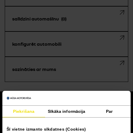
salīdzini automašīnu
0
konfigurēt automobili
sazināties ar mums
atpakaļ
Piekrišana
Sīkāka informācija
Par
Akcijas un finansēšana
Šī vietne izmanto sīkdatnes (Cookies)