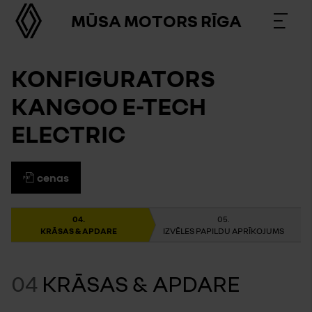
MŪSA MOTORS RĪGA
KONFIGURATORS
KANGOO E-TECH
ELECTRIC
cenas
KRĀSAS & APDARE
IZVĒLES PAPILDU APRĪKOJUMS
04
KRĀSAS & APDARE