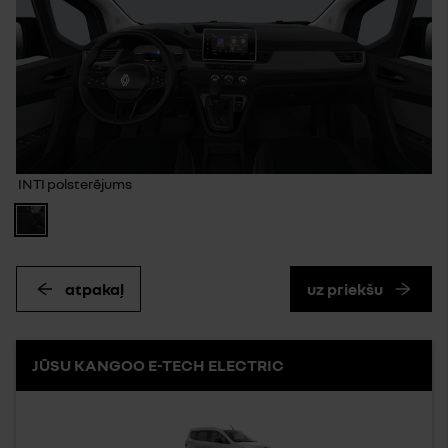
INTI polsterējums
atpakaļ
uz priekšu
JŪSU KANGOO E-TECH ELECTRIC