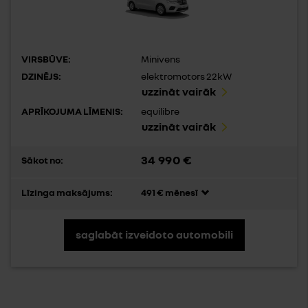
VIRSBŪVE:
Minivens
DZINĒJS:
elektromotors 22kW
uzzināt vairāk
APRĪKOJUMA LĪMENIS:
equilibre
uzzināt vairāk
34 990 €
Sākot no:
Līzinga maksājums:
491 € mēnesī
saglabāt izveidoto automobili