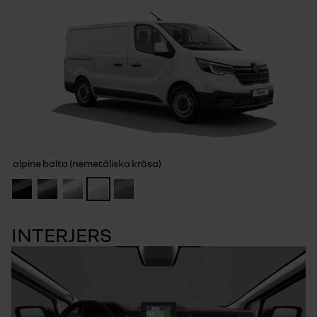
alpine balta (nemetāliska krāsa)
INTERJERS