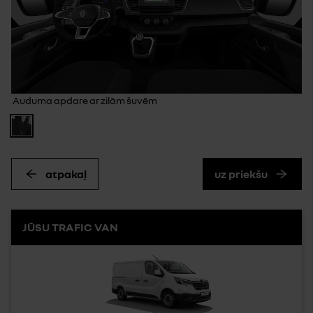
Auduma apdare ar zilām šuvēm
atpakaļ
uz priekšu
JŪSU TRAFIC VAN