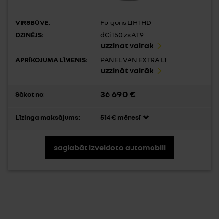
VIRSBŪVE:
Furgons L1H1 HD
DZINĒJS:
dCi 150 zs AT9
uzzināt vairāk
APRĪKOJUMA LĪMENIS:
PANEL VAN EXTRA L1
uzzināt vairāk
36 690 €
Sākot no:
Līzinga maksājums:
514 € mēnesī
saglabāt izveidoto automobili