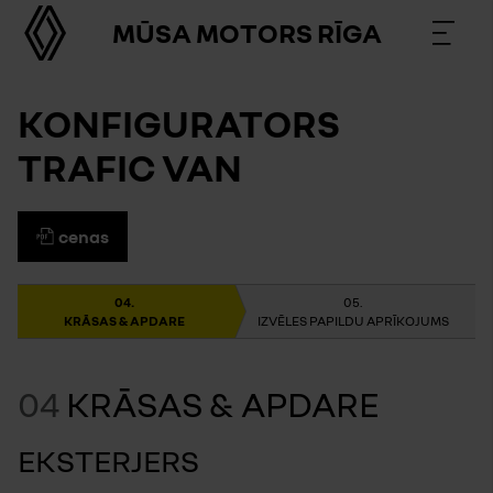
MŪSA MOTORS RĪGA
KONFIGURATORS
TRAFIC VAN
cenas
KRĀSAS & APDARE
IZVĒLES PAPILDU APRĪKOJUMS
04
KRĀSAS & APDARE
EKSTERJERS