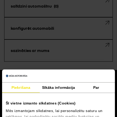
salīdzini automašīnu
0
konfigurēt automobili
sazināties ar mums
atpakaļ
Piekrišana
Sīkāka informācija
Par
Akcijas un finansēšana
Šī vietne izmanto sīkdatnes (Cookies)
Serviss
Mēs izmantojam sīkdatnes, lai personalizētu saturu un
reklāmas, lai nodrošinātu sociālo mediju funkcijas un