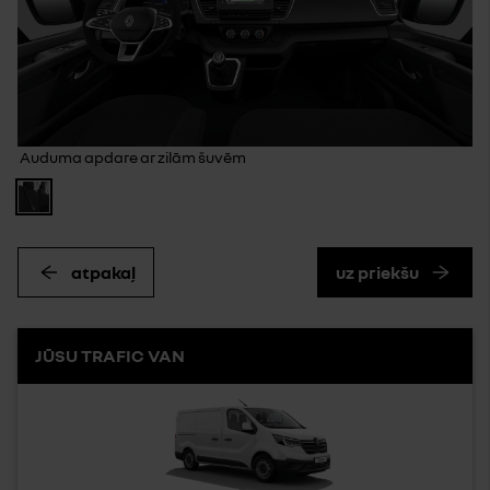
Auduma apdare ar zilām šuvēm
atpakaļ
uz priekšu
JŪSU TRAFIC VAN