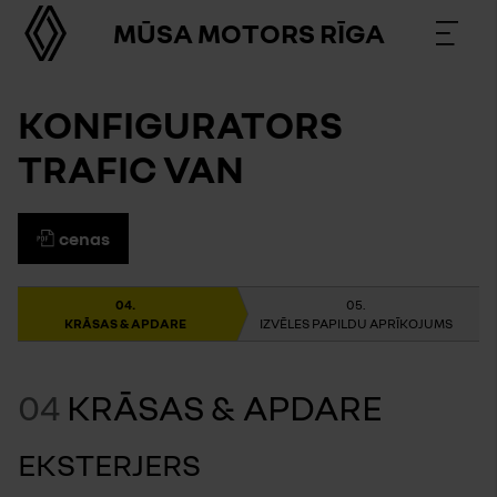
MŪSA MOTORS RĪGA
KONFIGURATORS
TRAFIC VAN
cenas
KRĀSAS & APDARE
IZVĒLES PAPILDU APRĪKOJUMS
04
KRĀSAS & APDARE
EKSTERJERS