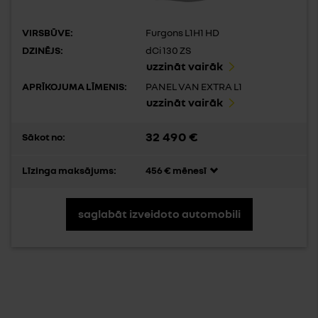
VIRSBŪVE:
Furgons L1H1 HD
DZINĒJS:
dCi 130 ZS
uzzināt vairāk
APRĪKOJUMA LĪMENIS:
PANEL VAN EXTRA L1
uzzināt vairāk
32 490 €
Sākot no:
Līzinga maksājums:
456 € mēnesī
saglabāt izveidoto automobili