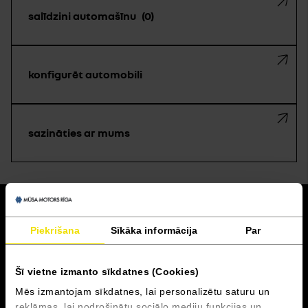
salīdzini automašīnu
0
konfigurēt automobili
sazināties ar mums
atpakaļ
Piekrišana
Sīkāka informācija
Par
Akcijas un finansēšana
Šī vietne izmanto sīkdatnes (Cookies)
Serviss
Mēs izmantojam sīkdatnes, lai personalizētu saturu un
reklāmas, lai nodrošinātu sociālo mediju funkcijas un