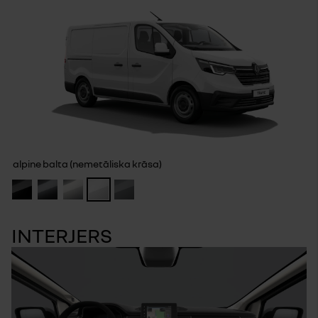
alpine balta (nemetāliska krāsa)
INTERJERS