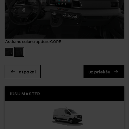
Auduma salona apdare CORE
atpakaļ
uz priekšu
JŪSU MASTER