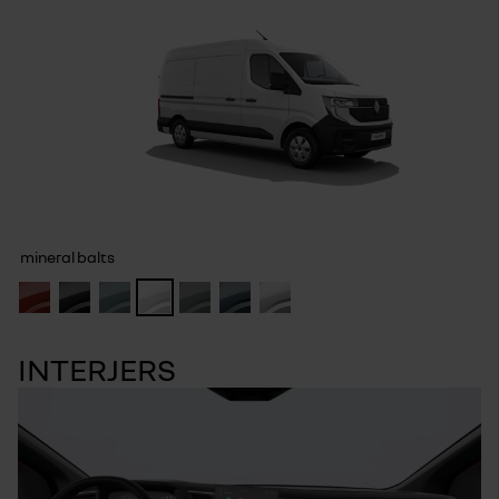
mineral balts
INTERJERS