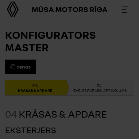
MŪSA MOTORS RĪGA
KONFIGURATORS
MASTER
cenas
KRĀSAS & APDARE
IZVĒLES PAPILDU APRĪKOJUMS
04
KRĀSAS & APDARE
EKSTERJERS