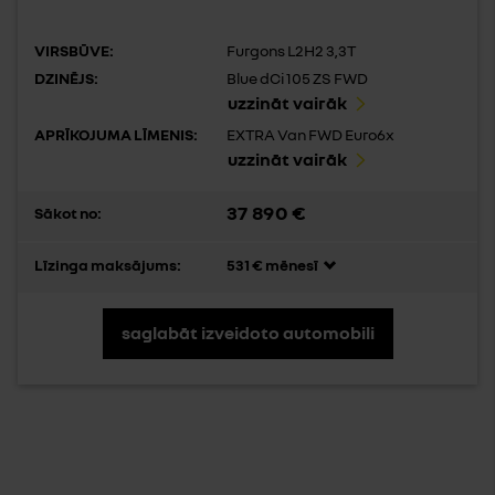
VIRSBŪVE:
Furgons L2H2 3,3T
DZINĒJS:
Blue dCi 105 ZS FWD
uzzināt vairāk
APRĪKOJUMA LĪMENIS:
EXTRA Van FWD Euro6x
uzzināt vairāk
37 890 €
Sākot no:
Līzinga maksājums:
531 € mēnesī
saglabāt izveidoto automobili