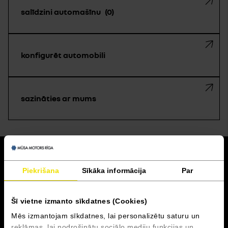
salīdzini automašīnu
0
konfigurēt automobili
sazināties ar mums
atpakaļ
Piekrišana
Sīkāka informācija
Par
Akcijas un finansēšana
Šī vietne izmanto sīkdatnes (Cookies)
Serviss
Mēs izmantojam sīkdatnes, lai personalizētu saturu un
reklāmas, lai nodrošinātu sociālo mediju funkcijas un