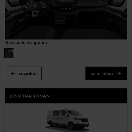
Java auduma apdare
atpakaļ
uz priekšu
JŪSU TRAFIC VAN