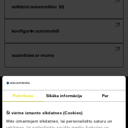
salīdzini automašīnu
0
konfigurēt automobili
sazināties ar mums
atpakaļ
Piekrišana
Sīkāka informācija
Par
Akcijas un finansēšana
Šī vietne izmanto sīkdatnes (Cookies)
Serviss
Mēs izmantojam sīkdatnes, lai personalizētu saturu un
reklāmas, lai nodrošinātu sociālo mediju funkcijas un