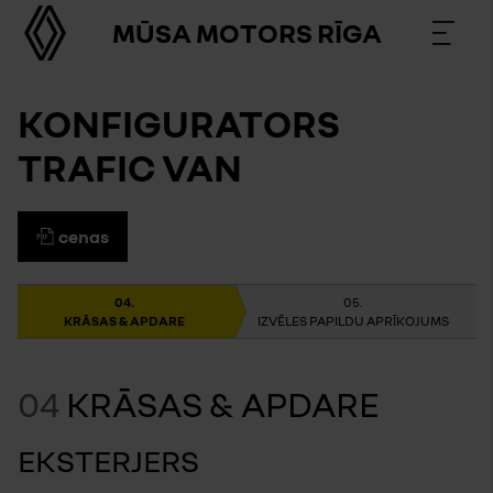
MŪSA MOTORS RĪGA
KONFIGURATORS
TRAFIC VAN
cenas
KRĀSAS & APDARE
IZVĒLES PAPILDU APRĪKOJUMS
04
KRĀSAS & APDARE
EKSTERJERS