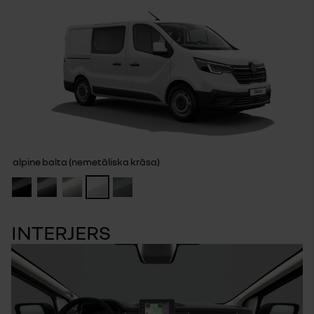
alpine balta (nemetāliska krāsa)
INTERJERS