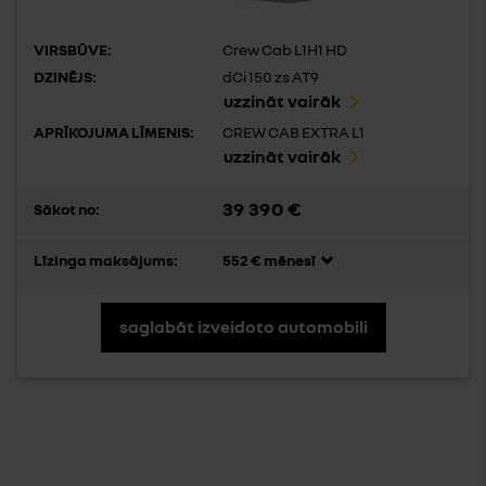
VIRSBŪVE:
Crew Cab L1H1 HD
DZINĒJS:
dCi 150 zs AT9
uzzināt vairāk
APRĪKOJUMA LĪMENIS:
CREW CAB EXTRA L1
uzzināt vairāk
39 390 €
Sākot no:
Līzinga maksājums:
552 € mēnesī
saglabāt izveidoto automobili