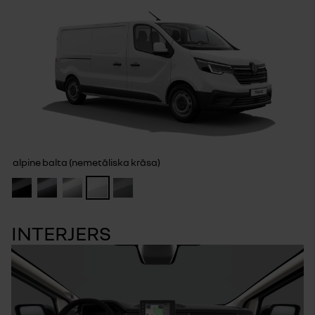
alpine balta (nemetāliska krāsa)
INTERJERS