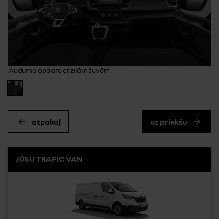
Auduma apdare ar zilām šuvēm
atpakaļ
uz priekšu
JŪSU TRAFIC VAN