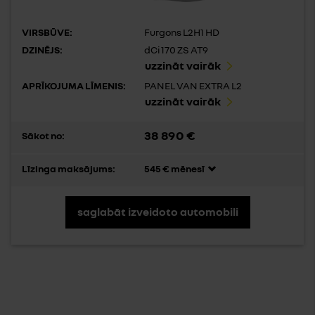
VIRSBŪVE:
Furgons L2H1 HD
DZINĒJS:
dCi 170 ZS AT9
uzzināt vairāk
APRĪKOJUMA LĪMENIS:
PANEL VAN EXTRA L2
uzzināt vairāk
38 890 €
Sākot no:
Līzinga maksājums:
545 € mēnesī
saglabāt izveidoto automobili