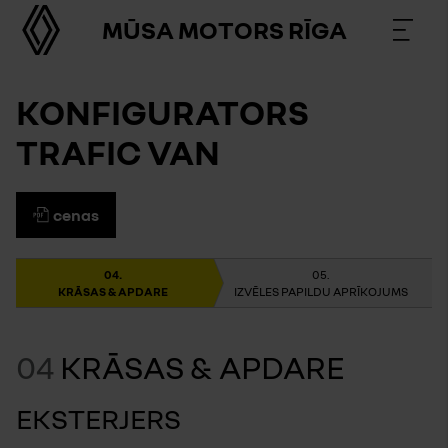
MŪSA MOTORS RĪGA
KONFIGURATORS
TRAFIC VAN
cenas
KRĀSAS & APDARE
IZVĒLES PAPILDU APRĪKOJUMS
04
KRĀSAS & APDARE
EKSTERJERS