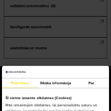
salīdzini automašīnu
0
konfigurēt automobili
sazināties ar mums
atpakaļ
Piekrišana
Sīkāka informācija
Par
Akcijas un finansēšana
Šī vietne izmanto sīkdatnes (Cookies)
Serviss
Mēs izmantojam sīkdatnes, lai personalizētu saturu un
reklāmas, lai nodrošinātu sociālo mediju funkcijas un