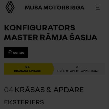
MŪSA MOTORS RĪGA
KONFIGURATORS
MASTER RĀMJA ŠASIJA
cenas
KRĀSAS & APDARE
IZVĒLES PAPILDU APRĪKOJUMS
04
KRĀSAS & APDARE
EKSTERJERS