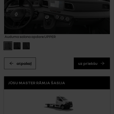
Auduma salona apdare UPPER
atpakaļ
uz priekšu
JŪSU MASTER RĀMJA ŠASIJA