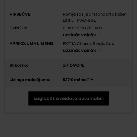
VIRSBŪVE:
Rāmja šasija ar standarta kabīni
L3 3,5T FWD-SGL
DZINĒJS:
Blue dCi 150 ZS FWD
uzzināt vairāk
APRĪKOJUMA LĪMENIS:
EXTRA Chassis Single Cab
uzzināt vairāk
37 590 €
Sākot no:
Līzinga maksājums:
527 € mēnesī
saglabāt izveidoto automobili