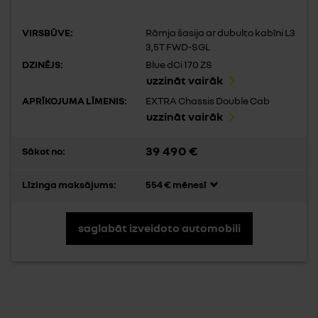
VIRSBŪVE:
Rāmja šasija ar dubulto kabīni L3
3,5T FWD-SGL
DZINĒJS:
Blue dCi 170 ZS
uzzināt vairāk
APRĪKOJUMA LĪMENIS:
EXTRA Chassis Double Cab
uzzināt vairāk
39 490 €
Sākot no:
Līzinga maksājums:
554 € mēnesī
saglabāt izveidoto automobili