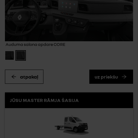
Auduma salona apdare CORE
atpakaļ
uz priekšu
JŪSU MASTER RĀMJA ŠASIJA