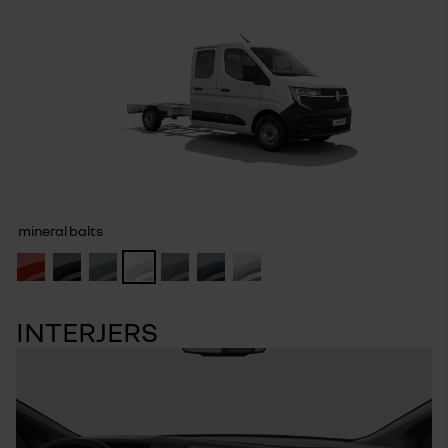
mineral balts
INTERJERS