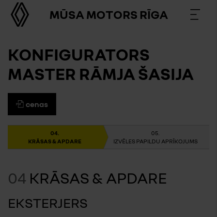
MŪSA MOTORS RĪGA
KONFIGURATORS
MASTER RĀMJA ŠASIJA
cenas
KRĀSAS & APDARE
IZVĒLES PAPILDU APRĪKOJUMS
04
KRĀSAS & APDARE
EKSTERJERS