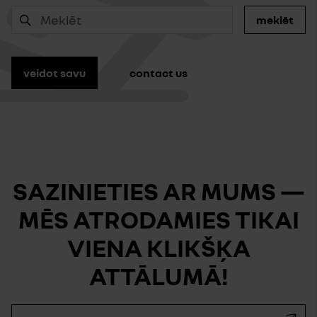
meklēt
veidot savu
contact us
SAZINIETIES AR MUMS —
MĒS ATRODAMIES TIKAI
VIENA KLIKŠĶA
ATTĀLUMĀ!