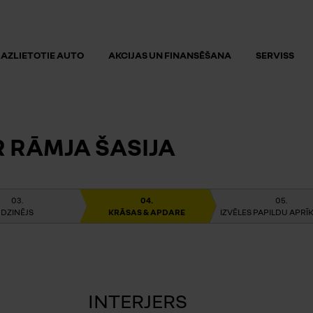
AZLIETOTIE AUTO
AKCIJAS UN FINANSĒŠANA
SERVISS
 RĀMJA ŠASIJA
DZINĒJS
KRĀSAS & APDARE
IZVĒLES PAPILDU APR
INTERJERS