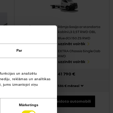
VIRSBŪVE:
Rāmja šasija ar standarta
kabīni L3 3,5T RWD-DBL
DZINĒJS:
Blue dCi 150 ZS RWD
uzzināt vairāk
Par
APRĪKOJUMA LĪMENIS:
EXTRA Chassis Single Cab
RWD
uzzināt vairāk
41 790 €
funkcijas un analizētu
Sākot no:
mediju, reklāmas un analītikas
ši, jums izmantojot viņu
Līzinga maksājums:
586 € mēnesī
saglabāt izveidoto automobili
Mārketings