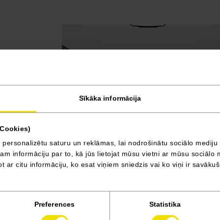
Sīkāka informācija
(Cookies)
 personalizētu saturu un reklāmas, lai nodrošinātu sociālo mediju 
Auduma salona apdare UPPER
 informāciju par to, kā jūs lietojat mūsu vietni ar mūsu sociālo 
t ar citu informāciju, ko esat viņiem sniedzis vai ko viņi ir savāku
uz priekšu
Preferences
Statistika