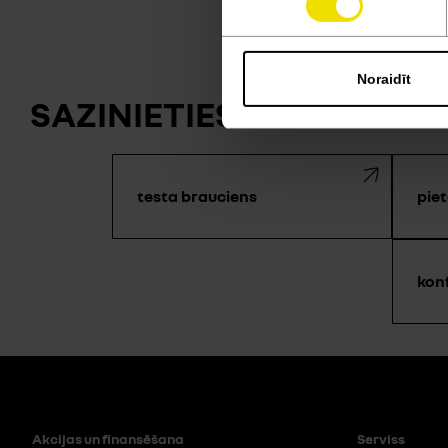
Noraidīt
SAZINIETIES AR MUMS —
testa brauciens
piet
kon
Akcijas un finansēšana
Serviss