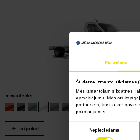
Piekrišana
Šī vietne izmanto sīkdatnes 
Mēs izmantojam sīkdatnes, lai
mineral balts
apmeklējumu. Mēs arī kopīgojam
partneriem, kuri to var apvieno
pakalpojumus.
Piekrišanas
atpakaļ
Nepieciešams
izvēle