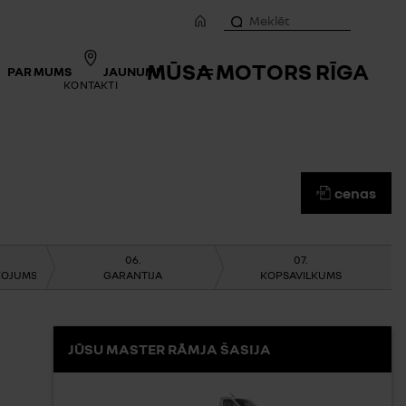
MŪSA MOTORS RĪGA
PAR MUMS
JAUNUMI
KONTAKTI
cenas
ĪKOJUMS
GARANTIJA
KOPSAVILKUMS
JŪSU MASTER RĀMJA ŠASIJA