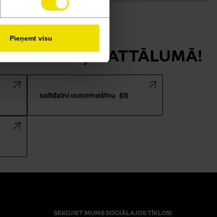
Pieņemt visu
IENA KLIKŠĶA ATTĀLUMĀ!
salīdzini automašīnu
0
SEKOJIET MUMS SOCIĀLAJOS TĪKLOS!