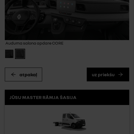
Auduma salona apdare CORE
atpakaļ
uz priekšu
JŪSU MASTER RĀMJA ŠASIJA