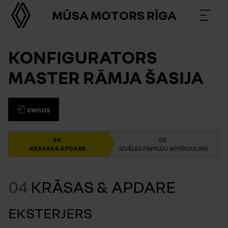
MŪSA MOTORS RĪGA
KONFIGURATORS
MASTER RĀMJA ŠASIJA
cenas
KRĀSAS & APDARE
IZVĒLES PAPILDU APRĪKOJUMS
04
KRĀSAS & APDARE
EKSTERJERS