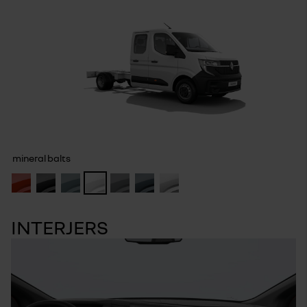
mineral balts
INTERJERS