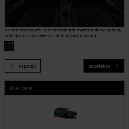
Pārstrādāta reljefaina satīna žakarda melna auduma apdare,
pārklāts tekstila salons ar sarkanu šuvju akcentu
atpakaļ
uz priekšu
JŪSU CLIO