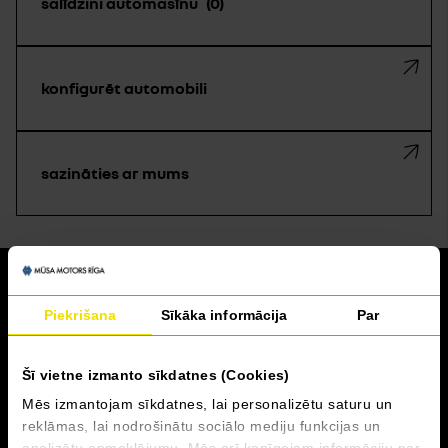
salīdzini automašīnu
0
konfigurēt automobili
sazināties ar mums
atpakaļ
Piekrišana
Sīkāka informācija
Par
Akcijas un finansēšana
Šī vietne izmanto sīkdatnes (Cookies)
Serviss
Mēs izmantojam sīkdatnes, lai personalizētu saturu un
reklāmas, lai nodrošinātu sociālo mediju funkcijas un