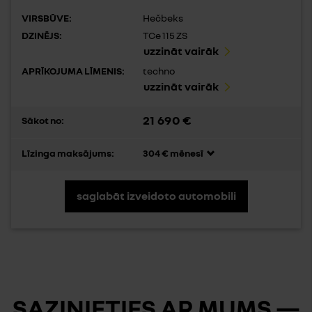
VIRSBŪVE:
Hečbeks
DZINĒJS:
TCe 115 ZS
uzzināt vairāk
APRĪKOJUMA LĪMENIS:
techno
uzzināt vairāk
21 690 €
Sākot no:
Līzinga maksājums:
304 € mēnesī
saglabāt izveidoto automobili
SAZINIETIES AR MUMS —