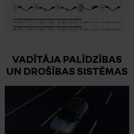
VADĪTĀJA PALĪDZĪBAS
UN DROŠĪBAS SISTĒMAS