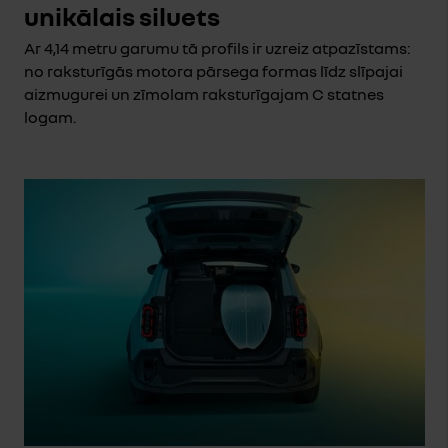
unikālais siluets
Ar 4,14 metru garumu tā profils ir uzreiz atpazīstams:
no raksturīgās motora pārsega formas līdz slīpajai
aizmugurei un zīmolam raksturīgajam C statnes
logam.