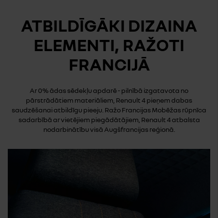
ATBILDĪGĀKI DIZAINA
ELEMENTI, RAŽOTI
FRANCIJĀ
Ar 0% ādas sēdekļu apdarē - pilnībā izgatavota no
pārstrādātiem materiāliem, Renault 4 pieņem dabas
saudzēšanai atbildīgu pieeju. Ražo Francijas Mobēžas rūpnīca
sadarbībā ar vietējiem piegādātājiem, Renault 4 atbalsta
nodarbinātību visā Augšfrancijas reģionā.