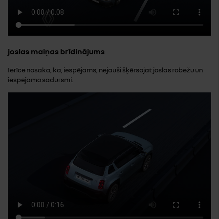
joslas maiņas brīdinājums
Ierīce nosaka, ka, iespējams, nejauši šķērsojat joslas robežu un
iespējamo sadursmi.