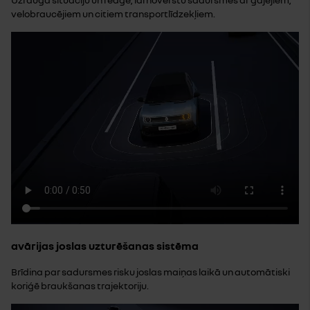
velobraucējiem un citiem transportlīdzekļiem.
avārijas joslas uzturēšanas sistēma
Brīdina par sadursmes risku joslas maiņas laikā un automātiski
koriģē braukšanas trajektoriju.