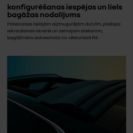
konfigurēšanas iespējas un liels
bagāžas nodalījums
Pateicoties lielajām aizmugurējām durvīm, plašajai
iekraušanas atverei un zemajam slieksnim,
bagāžnieks iedvesmots no vēsturiskā R4.