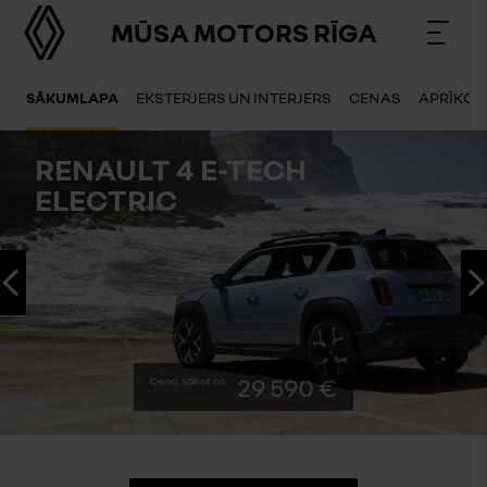
MŪSA MOTORS RĪGA
SĀKUMLAPA
EKSTERJERS UN INTERJERS
CENAS
APRĪKOJ
RENAULT 4 E-T
ELECTRIC
ATPAKAĻ
29
Cena, sākot no