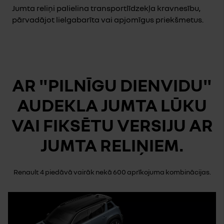
Jumta reliņi palielina transportlīdzekļa kravnesību,
pārvadājot lielgabarīta vai apjomīgus priekšmetus.
AR "PILNĪGU DIENVIDU"
AUDEKLA JUMTA LŪKU
VAI FIKSĒTU VERSIJU AR
JUMTA RELIŅIEM.
Renault 4 piedāvā vairāk nekā 600 aprīkojuma kombinācijas.