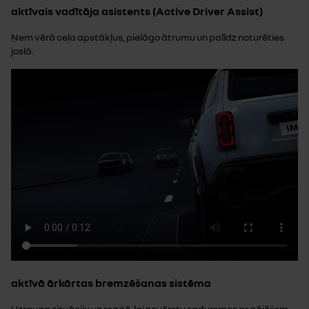
aktīvais vadītāja asistents (Active Driver Assist)
Ņem vērā ceļa apstākļus, pielāgo ātrumu un palīdz noturēties
joslā.
aktīvā ārkārtas bremzēšanas sistēma
Uzrauga situāciju un reaģē, lai novērstu sadursmes ar gājējiem,