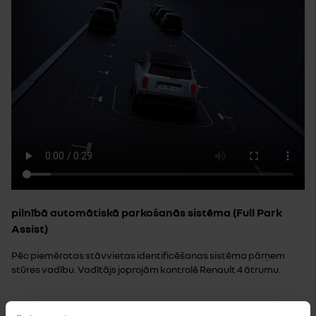
pilnībā automātiskā parkošanās sistēma (Full Park
Assist)
Pēc piemērotas stāvvietas identificēšanas sistēma pārņem
stūres vadību. Vadītājs joprojām kontrolē Renault 4 ātrumu.