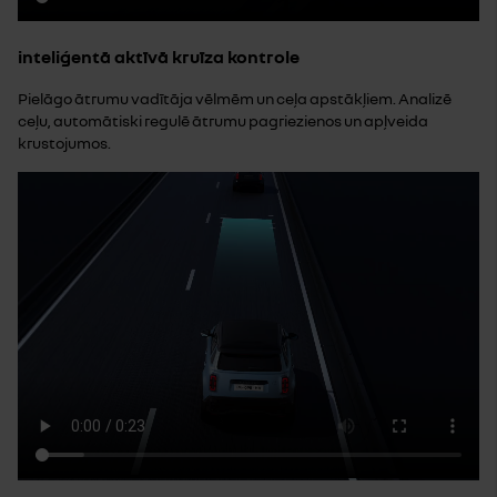
inteliģentā aktīvā kruīza kontrole
Pielāgo ātrumu vadītāja vēlmēm un ceļa apstākļiem. Analizē
ceļu, automātiski regulē ātrumu pagriezienos un apļveida
krustojumos.