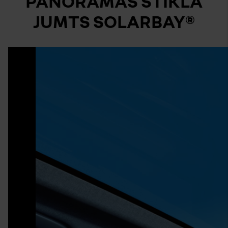
PANORĀMAS STIKLA
JUMTS SOLARBAY®