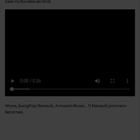
tieši multivides ekrānā.
Waze, SongPop Renault, Amazon Music… 11 Renault partneru
lietotnes.