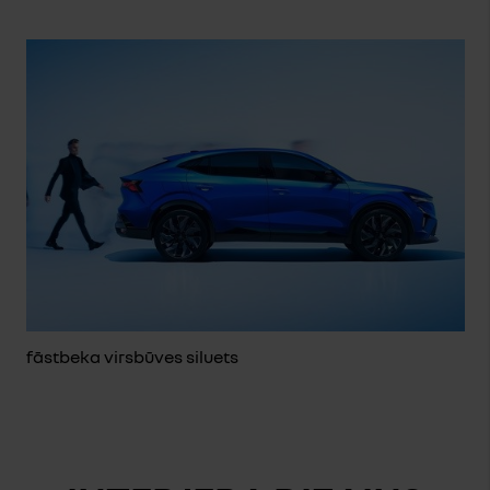
fāstbeka virsbūves siluets