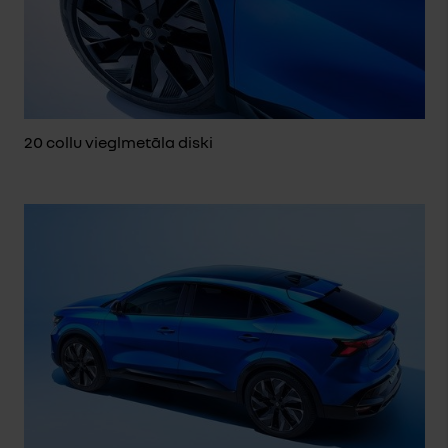
20 collu vieglmetāla diski