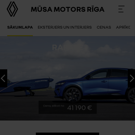
MŪSA MOTORS RĪGA
SĀKUMLAPA
EKSTERJERS UN INTERJERS
CENAS
APRĪKOJ
RAFALE
ATPAKAĻ
41 190 €
Cena, sākot no