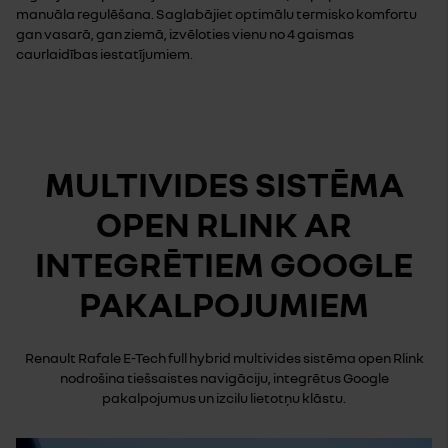
manuāla regulēšana. Saglabājiet optimālu termisko komfortu
gan vasarā, gan ziemā, izvēloties vienu no 4 gaismas
caurlaidības iestatījumiem.
MULTIVIDES SISTĒMA
OPEN RLINK AR
INTEGRĒTIEM GOOGLE
PAKALPOJUMIEM
Renault Rafale E-Tech full hybrid multivides sistēma open Rlink
nodrošina tiešsaistes navigāciju, integrētus Google
pakalpojumus un izcilu lietotņu klāstu.