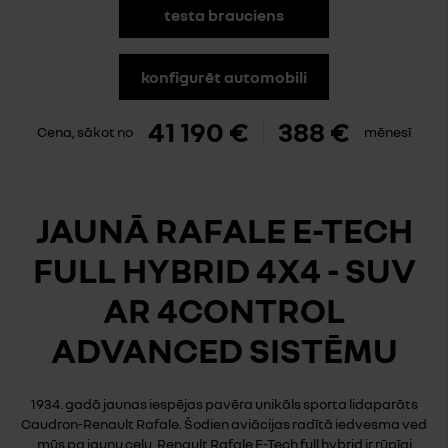
testa brauciens
konfigurēt automobili
41 190 €
388 €
Cena, sākot no
mēnesī
JAUNĀ RAFALE E-TECH
FULL HYBRID 4X4 - SUV
AR 4CONTROL
ADVANCED SISTĒMU
1934. gadā jaunas iespējas pavēra unikāls sporta lidaparāts
Caudron-Renault Rafale. Šodien aviācijas radītā iedvesma ved
mūs pa jaunu ceļu. Renault Rafale E-Tech full hybrid ir rūpīgi