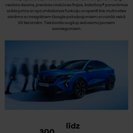
veidots dizains, precīzas virsbūves līnijas, Solarbay® panorāmas
stikla jumts ar aptumšošanas funkciju un openR link multivides
sistēma ar integrētiem Google pakalpojumiem un vairāk nekā
50 lietotnēm. Tiekšanās augšup iedvesmo jauniem
sasniegumiem.
līdz
300