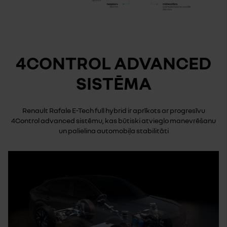
4CONTROL ADVANCED
SISTĒMA
Renault Rafale E-Tech full hybrid ir aprīkots ar progresīvu
4Control advanced sistēmu, kas būtiski atvieglo manevrēšanu
un palielina automobiļa stabilitāti