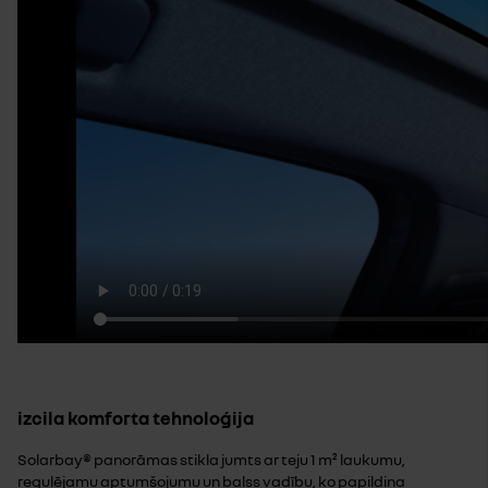
izcila komforta tehnoloģija
Solarbay® panorāmas stikla jumts ar teju 1 m² laukumu,
regulējamu aptumšojumu un balss vadību, ko papildina