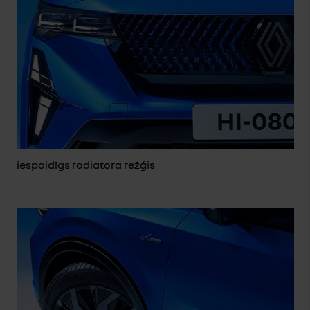
iespaidīgs radiatora režģis