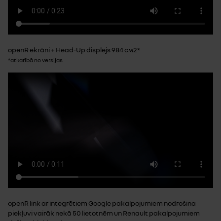
openR ekrāni + Head-Up displejs 984 см2*
*atkarībā no versijas
openR link ar integrētiem Google pakalpojumiem nodrošina
piekļuvi vairāk nekā 50 lietotnēm un Renault pakalpojumiem