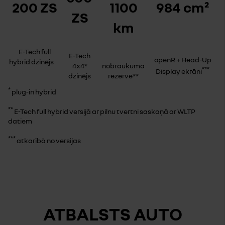
200 ZS
1100
984 cm²
ZS
km
E-Tech full
E-Tech
openR + Head-Up
hybrid dzinējs
4x4*
nobraukuma
***
Display ekrāni
dzinējs
rezerve**
*
plug-in hybrid
**
E-Tech full hybrid versijā ar pilnu tvertni saskaņā ar WLTP
datiem
***
atkarībā no versijas
ATBALSTS AUTO