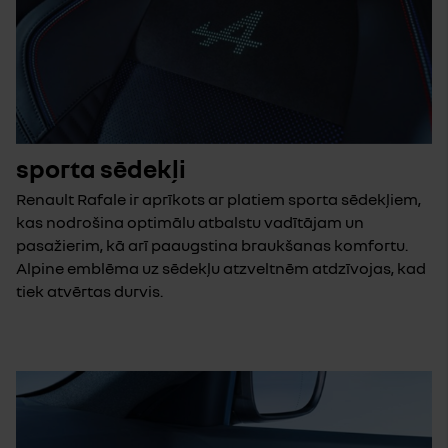
sporta sēdekļi
Renault Rafale ir aprīkots ar platiem sporta sēdekļiem,
kas nodrošina optimālu atbalstu vadītājam un
pasažierim, kā arī paaugstina braukšanas komfortu.
Alpine emblēma uz sēdekļu atzveltnēm atdzīvojas, kad
tiek atvērtas durvis.