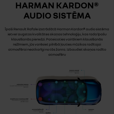
HARMAN KARDON®
AUDIO SISTĒMA
Īpaši Renault Rafale izstrādātā Harman Kardon® audio sistēma
ietver augstas kvalitātes skaņas tehnoloģiju, kas rada īpašu
klausīšanās pieredzi. Pateicoties vairākiem klausīšanās
režīmiem, jūs varēsiet pilnībā ļauties mūzikas radītajai
atmosfērai neatkarīgi no tās žanra. Izbaudiet skaņas radīto
atmosfēru