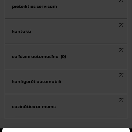
pieteikties servisam
kontakti
salīdzini automašīnu
0
konfigurēt automobili
sazināties ar mums