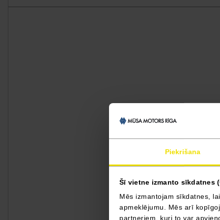
Piekrišana
Šī vietne izmanto sīkdatnes 
Mēs izmantojam sīkdatnes, lai
apmeklējumu. Mēs arī kopīgojam
partneriem, kuri to var apvieno