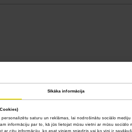
Sīkāka informācija
(Cookies)
 personalizētu saturu un reklāmas, lai nodrošinātu sociālo mediju 
 informāciju par to, kā jūs lietojat mūsu vietni ar mūsu sociālo 
t ar citu informāciju, ko esat viņiem sniedzis vai ko viņi ir savāku