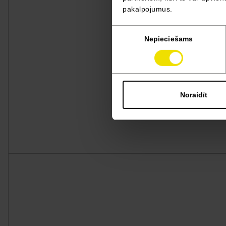
pakalpojumus.
Piekrišanas
Nepieciešams
izvēle
Noraidīt