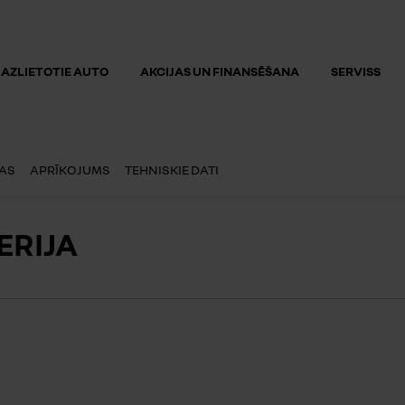
AZLIETOTIE AUTO
AKCIJAS UN FINANSĒŠANA
SERVISS
AS
APRĪKOJUMS
TEHNISKIE DATI
ERIJA