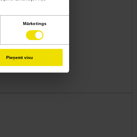
Mārketings
Pieņemt visu