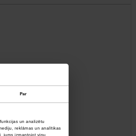
Par
funkcijas un analizētu
mediju, reklāmas un analītikas
ši, jums izmantojot viņu