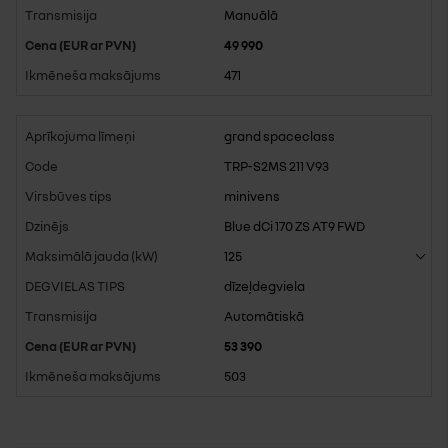
Manuālā
49 990
471
grand spaceclass
TRP-S2MS 211 V93
minivens
Blue dCi 170 ZS AT9 FWD
125
dīzeļdegviela
Automātiskā
53 390
503