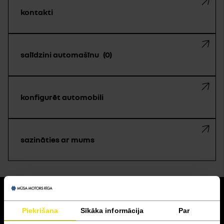
kontakti
salīdzini automašīnu
0
konfigurēt automobili
sazināties ar mums
atpakaļ
Piekrišana
Sīkāka informācija
Par