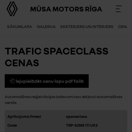
MŪSA MOTORS RĪGA
SĀKUMLAPA
GALERIJA
EKSTERJERS UN INTERJERS
CENA
TRAFIC SPACECLASS
CENAS
lejupielādēt cenu lapu pdf failā
Automašīnas reģistrācijas izdevumi nav iekļauti automašīnas
cenās.
spaceclass
TRP-S2MS 111 UX3