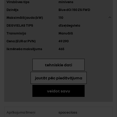
minivens
Blue dCi 150 ZS FWD
110
dīzeļdegviela
Manuālā
49 290
465
tehniskie dati
jautāt pēc piedāvājuma
veidot savu
spaceclass