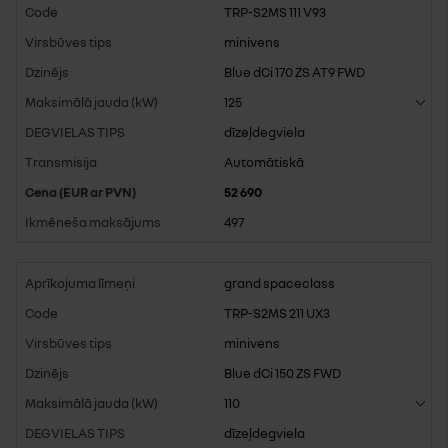
TRP-S2MS 111 V93
minivens
Blue dCi 170 ZS AT9 FWD
125
dīzeļdegviela
Automātiskā
52 690
497
grand spaceclass
TRP-S2MS 211 UX3
minivens
Blue dCi 150 ZS FWD
110
dīzeļdegviela