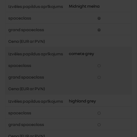
Midnight melna
comete grey
highland grey