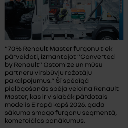
“70% Renault Master furgonu tiek
pārveidoti, izmantojot “Converted
by Renault” Qstomize un mūsu
partneru virsbūvju ražotāju
pakalpojumus.” Šī spēcīgā
pielāgošanās spēja veicina Renault
Master, kas ir vislabāk pārdotais
modelis Eiropā kopš 2026. gada
sākuma smago furgonu segmentā,
komerciālos panākumus.