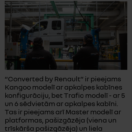
“Converted by Renault” ir pieejams
Kangoo modelī ar apkalpes kabīnes
konfigurāciju, bet Trafic modelī - ar 5
un 6 sēdvietām ar apkalpes kabīni.
Tas ir pieejams arī Master modelī ar
platformas, pašizgāzēja (viena un
trīskārša pašizgāzēja) un liela