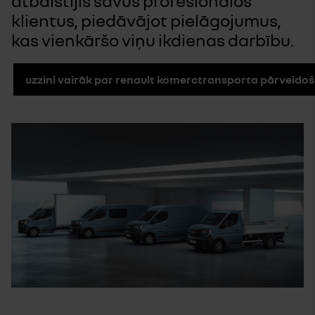
atbalstījis savus profesionālos
klientus, piedāvājot pielāgojumus,
kas vienkāršo viņu ikdienas darbību.
uzzini vairāk par renault komerctransporta pārveido