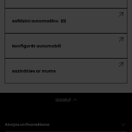
salīdzini automašīnu
0
konfigurēt automobili
sazināties ar mums
atpakaļ
Akcijas un finansēšana