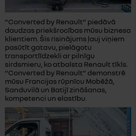
“Converted by Renault” piedāvā
daudzas priekšrocības mūsu biznesa
klientiem. Šis risinājums ļauj viņiem
pasūtīt gatavu, pielāgotu
transportlīdzekli ar pilnīgu
sirdsmieru, ko atbalsta Renault tīkls.
“Converted by Renault” demonstrē
mūsu Francijas rūpnīcu Mobēžā,
Sanduvilā un Batijī zināšanas,
kompetenci un elastību.