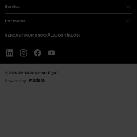
Serviss
Par mums
SEKOJIET MUMS SOCIĀLAJOS TĪKLOS!
Linkedin
Instagram
Facebook
Youtube
© 2026 SIA "Mūsa Motors Rīga"
Powered by