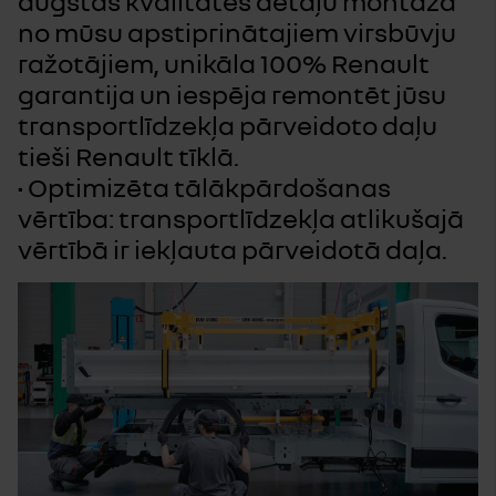
augstas kvalitātes detaļu montāža
no mūsu apstiprinātajiem virsbūvju
ražotājiem, unikāla 100% Renault
garantija un iespēja remontēt jūsu
transportlīdzekļa pārveidoto daļu
tieši Renault tīklā.
• Optimizēta tālākpārdošanas
vērtība: transportlīdzekļa atlikušajā
vērtībā ir iekļauta pārveidotā daļa.