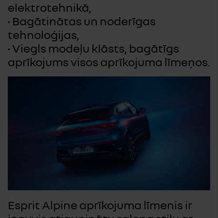
elektrotehnikā,
• Bagātinātas un noderīgas
tehnoloģijas,
• Viegls modeļu klāsts, bagātīgs
aprīkojums visos aprīkojuma līmeņos.
Esprit Alpine aprīkojuma līmenis ir