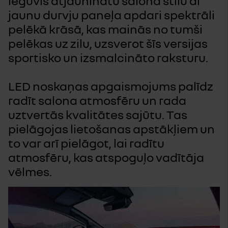
ieguvis atjauninātu salona stilu ar
jaunu durvju paneļa apdari spektrāli
pelēkā krāsā, kas mainās no tumši
pelēkas uz zilu, uzsverot šīs versijas
sportisko un izsmalcināto raksturu.
LED noskaņas apgaismojums palīdz
radīt salona atmosfēru un rada
uztvertās kvalitātes sajūtu. Tas
pielāgojas lietošanas apstākļiem un
to var arī pielāgot, lai radītu
atmosfēru, kas atspoguļo vadītāja
vēlmes.