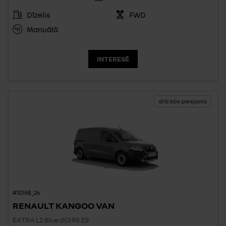
Dīzelis
FWD
Manuālā
INTERESĒ
drīz būs pieejams
#3216B_26
RENAULT KANGOO VAN
EXTRA L2 Blue dCi 95 ZS