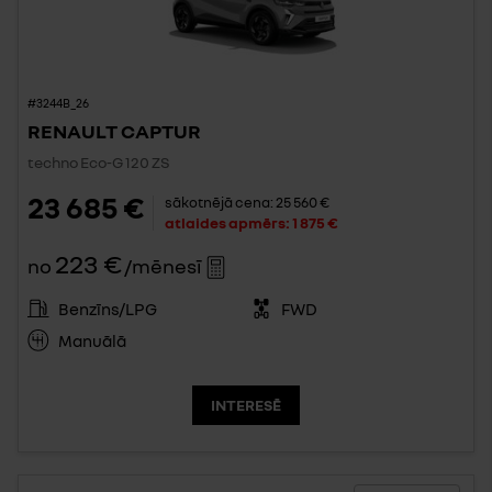
#3244B_26
RENAULT CAPTUR
techno Eco-G 120 ZS
23 685 €
sākotnējā cena:
25 560 €
atlaides apmērs:
1 875 €
223 €
no
/mēnesī
Benzīns/LPG
FWD
Manuālā
INTERESĒ