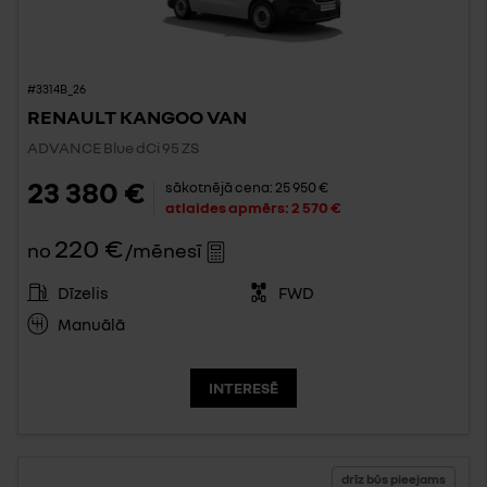
#3314B_26
RENAULT KANGOO VAN
ADVANCE Blue dCi 95 ZS
23 380 €
sākotnējā cena:
25 950 €
atlaides apmērs:
2 570 €
220 €
no
/mēnesī
Dīzelis
FWD
Manuālā
INTERESĒ
drīz būs pieejams