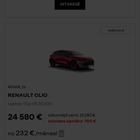
INTERESĒ
noliktavā
#3065B_26
RENAULT CLIO
techno TCe 115 ZS EDC
24 580 €
sākotnējā cena:
25 280 €
atlaides apmērs:
700 €
232 €
no
/mēnesī