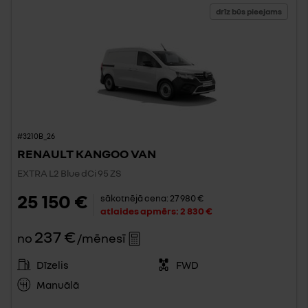
drīz būs pieejams
#3210B_26
RENAULT KANGOO VAN
EXTRA L2 Blue dCi 95 ZS
25 150 €
sākotnējā cena:
27 980 €
atlaides apmērs:
2 830 €
237 €
no
/mēnesī
Dīzelis
FWD
Manuālā