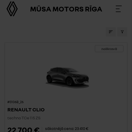
MŪSA MOTORS RĪGA
NOLIKTAVAS AUTO
noliktavā
#3106B_26
RENAULT CLIO
techno TCe 115 ZS
22 700 €
sākotnējā cena:
23 410 €