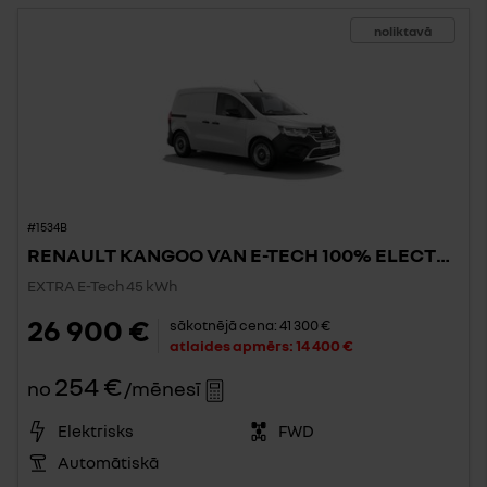
noliktavā
#1534B
RENAULT KANGOO VAN E-TECH 100% ELECTRIC
EXTRA E-Tech 45 kWh
26 900 €
sākotnējā cena:
41 300 €
atlaides apmērs:
14 400 €
254 €
no
/mēnesī
Elektrisks
FWD
Automātiskā