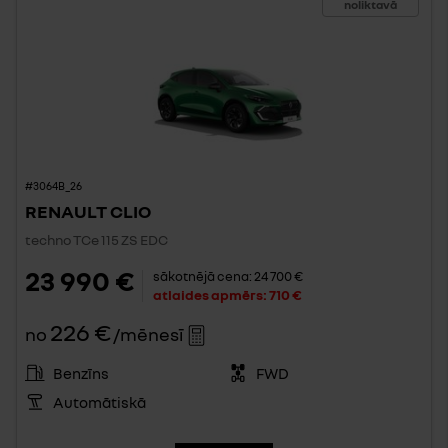
noliktavā
#3064B_26
RENAULT CLIO
techno TCe 115 ZS EDC
23 990 €
sākotnējā cena:
24 700 €
atlaides apmērs:
710 €
226 €
no
/mēnesī
Benzīns
FWD
Automātiskā