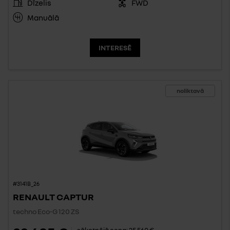
Dīzelis
FWD
Manuālā
INTERESĒ
noliktavā
#3141B_26
RENAULT CAPTUR
techno Eco-G 120 ZS
sākotnējā cena:
25 560 €