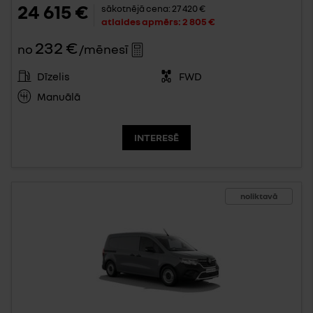
24 615 €
sākotnējā cena:
27 420 €
atlaides apmērs:
2 805 €
232 €
no
/mēnesī
Dīzelis
FWD
Manuālā
INTERESĒ
noliktavā