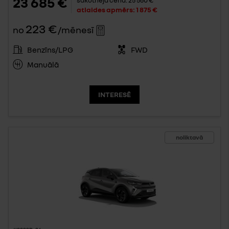
23 685 €
atlaides apmērs:
1 875 €
223 €
no
/mēnesī
Benzīns/LPG
FWD
Manuālā
INTERESĒ
noliktavā