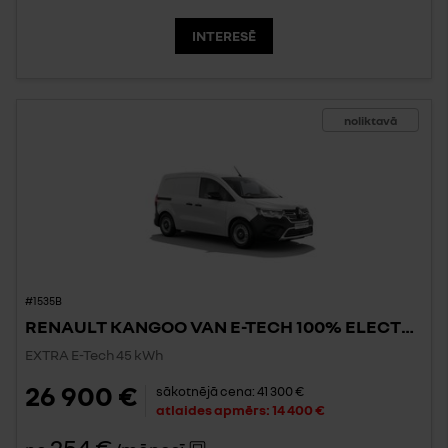
INTERESĒ
noliktavā
#1535B
RENAULT KANGOO VAN E-TECH 100% ELECTRIC
EXTRA E-Tech 45 kWh
26 900 €
sākotnējā cena:
41 300 €
atlaides apmērs:
14 400 €
254 €