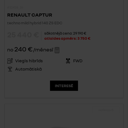
#3243B_26
RENAULT CAPTUR
techno mild hybrid 140 ZS EDC
25 440 €
sākotnējā cena:
29 190 €
atlaides apmērs:
3 750 €
240 €
no
/mēnesī
Viegls hibrīds
FWD
Automātiskā
INTERESĒ
noliktavā