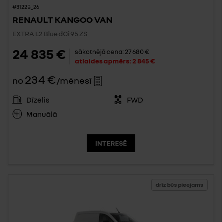
#3122B_26
RENAULT KANGOO VAN
EXTRA L2 Blue dCi 95 ZS
24 835 €
sākotnējā cena:
27 680 €
atlaides apmērs:
2 845 €
234 €
no
/mēnesī
Dīzelis
FWD
Manuālā
INTERESĒ
drīz būs pieejams