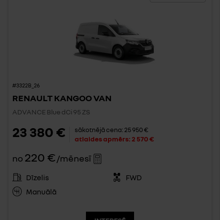
#3322B_26
RENAULT KANGOO VAN
ADVANCE Blue dCi 95 ZS
23 380 €
sākotnējā cena:
25 950 €
atlaides apmērs:
2 570 €
220 €
no
/mēnesī
Dīzelis
FWD
Manuālā