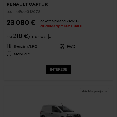
RENAULT CAPTUR
techno Eco-G 120 ZS
23 080 €
sākotnējā cena:
24 920 €
atlaides apmērs:
1 840 €
218 €
no
/mēnesī
Benzīns/LPG
FWD
Manuālā
INTERESĒ
drīz būs pieejams