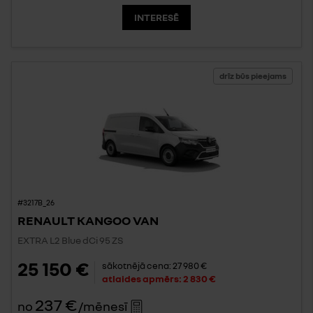
INTERESĒ
drīz būs pieejams
#3217B_26
RENAULT KANGOO VAN
EXTRA L2 Blue dCi 95 ZS
25 150 €
sākotnējā cena:
27 980 €
atlaides apmērs:
2 830 €
237 €
no
/mēnesī