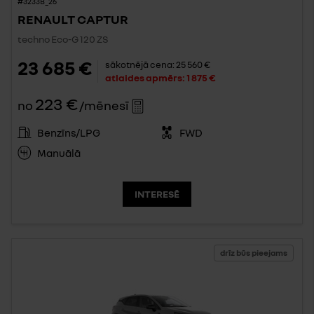
#3233B_26
RENAULT CAPTUR
techno Eco-G 120 ZS
23 685 €
sākotnējā cena:
25 560 €
atlaides apmērs:
1 875 €
223 €
no
/mēnesī
Benzīns/LPG
FWD
Manuālā
INTERESĒ
drīz būs pieejams