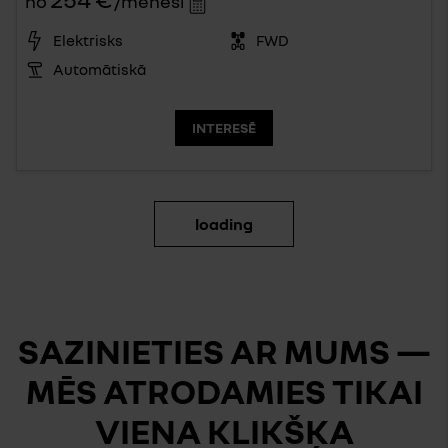
no
/mēnesī
Elektrisks
FWD
Automātiskā
INTERESĒ
loading
SAZINIETIES AR MUMS —
MĒS ATRODAMIES TIKAI
VIENA KLIKŠĶA