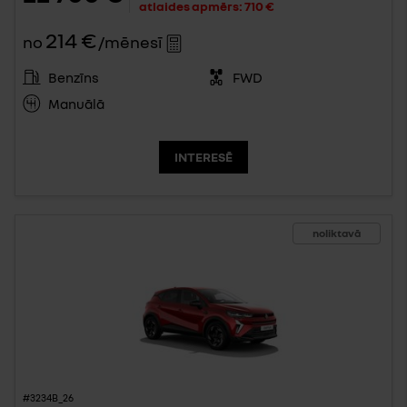
atlaides apmērs:
710 €
214 €
no
/mēnesī
Benzīns
FWD
Manuālā
INTERESĒ
noliktavā
#3234B_26