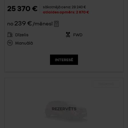
25 370 €
sākotnējā cena:
28 240 €
atlaides apmērs:
2 870 €
239 €
no
/mēnesī
Dīzelis
FWD
Manuālā
INTERESĒ
noliktavā
REZERVĒTS