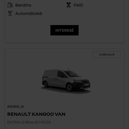
Benzīns
FWD
Automātiskā
INTERESĒ
noliktavā
#3080B_26
RENAULT KANGOO VAN
EXTRA L2 Blue dCi 95 ZS