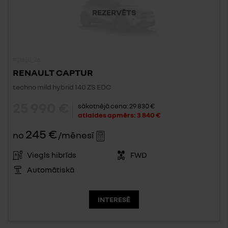
REZERVĒTS
#3165B_26
RENAULT CAPTUR
techno mild hybrid 140 ZS EDC
25 990 €
sākotnējā cena:
29 830 €
atlaides apmērs:
3 840 €
245 €
no
/mēnesī
Viegls hibrīds
FWD
Automātiskā
INTERESĒ