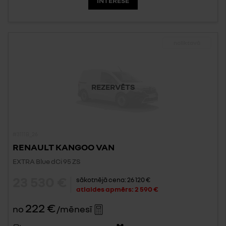
INTERESĒ
noliktavā
REZERVĒTS
#3111B_26
RENAULT KANGOO VAN
EXTRA Blue dCi 95 ZS
23 530 €
sākotnējā cena:
26 120 €
atlaides apmērs:
2 590 €
222 €
no
/mēnesī