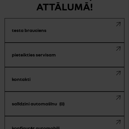
ATTĀLUMĀ!
testa brauciens
pieteikties servisam
kontakti
salīdzini automašīnu
0
konfigurēt automobili