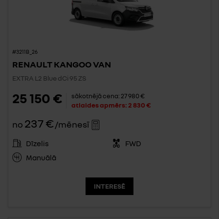
#3211B_26
RENAULT KANGOO VAN
EXTRA L2 Blue dCi 95 ZS
25 150 €
sākotnējā cena:
27 980 €
atlaides apmērs:
2 830 €
237 €
no
/mēnesī
Dīzelis
FWD
Manuālā
INTERESĒ