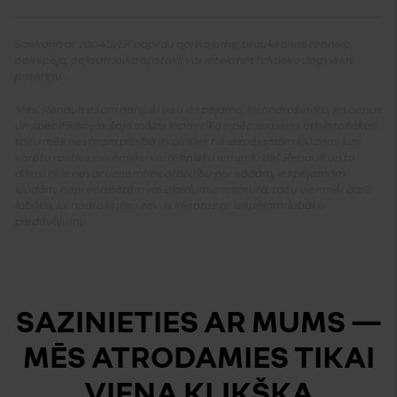
Saskaņā ar 2004/3/EK papildu aprīkojums, braukšanas tehnika,
celtspēja, ceļa un laika apstākļi var ietekmēt faktisko degvielas
patēriņu..
Mēs, Renault esam darījuši visu iespējamo, lai nodrošinātu, ka cenas
un specifikācijas šajā mājas lapas rīkā ir pēc iespējas atbilstošākas,
taču mēs nevaram pilnībā izvairīties no iespējamām kļūdām, kas
varētu rasties cilvēcisku vai tehnisku iemeslu dēļ. Renault un tā
dīleru tīkls nevar uzņemties atbildību par šādām, iespējamām
kļūdām, neprecizitātēm vai izlaidumiem saturā, taču vienmēr darīs
labāko, lai nodrošinātu savus klientus ar iespējami labāko
piedāvājumu.
SAZINIETIES AR MUMS —
MĒS ATRODAMIES TIKAI
VIENA KLIKŠĶA