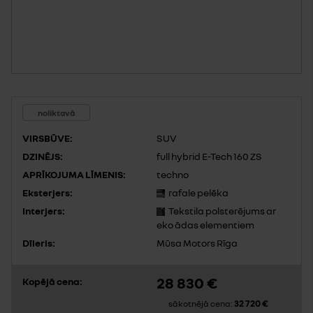
noliktavā
VIRSBŪVE:
SUV
DZINĒJS:
full hybrid E-Tech 160 ZS
APRĪKOJUMA LĪMENIS:
techno
Eksterjers:
rafale pelēka
Interjers:
Tekstila polsterējums ar
eko ādas elementiem
Dīleris:
Mūsa Motors Rīga
28 830 €
Kopējā cena:
32 720 €
sākotnējā cena: