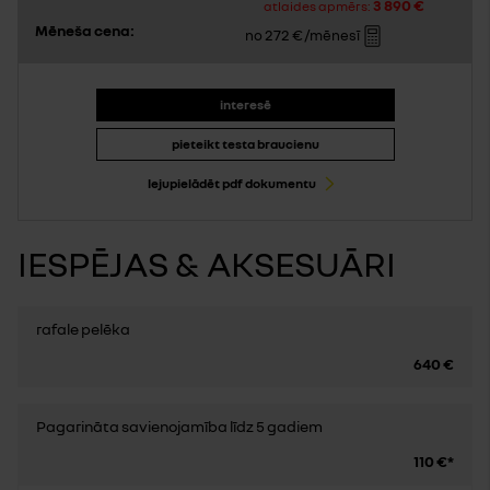
3 890 €
atlaides apmērs:
Mēneša cena:
272 €
no
/mēnesī
interesē
pieteikt testa braucienu
lejupielādēt pdf dokumentu
IESPĒJAS & AKSESUĀRI
rafale pelēka
640 €
Pagarināta savienojamība līdz 5 gadiem
110 €*