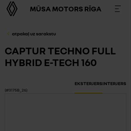
MŪSA MOTORS RĪGA
atpakaļ uz sarakstu
CAPTUR TECHNO FULL
HYBRID E-TECH 160
EKSTERJERS
INTERJERS
(#3175B_26)