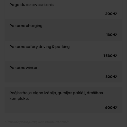
Pagaidu rezerves ritenis
200 €*
Pakotne charging
130 €*
Pakotne safety driving & parking
1 530 €*
Pakotne winter
320 €*
Reģistrācija, signalizācija, gumijas paklāji, drošības
komplekts
600 €*
*Papildaprīkojums, kas iekļauts cenā