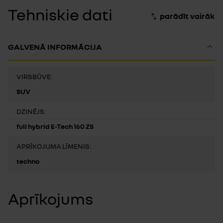
Tehniskie dati
GALVENĀ INFORMĀCIJA
VIRSBŪVE:
SUV
DZINĒJS:
full hybrid E-Tech 160 ZS
APRĪKOJUMA LĪMENIS:
techno
Aprīkojums