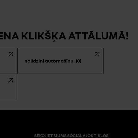
IENA KLIKŠĶA ATTĀLUMĀ!
salīdzini automašīnu
0
SEKOJIET MUMS SOCIĀLAJOS TĪKLOS!