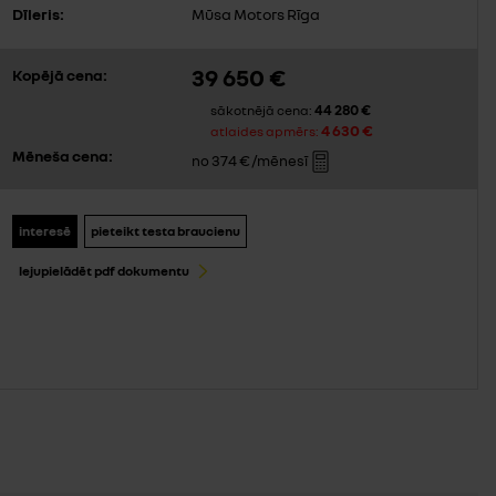
Dīleris:
Mūsa Motors Rīga
39 650 €
Kopējā cena:
44 280 €
sākotnējā cena:
4 630 €
atlaides apmērs:
Mēneša cena:
374 €
no
/mēnesī
interesē
pieteikt testa braucienu
lejupielādēt pdf dokumentu