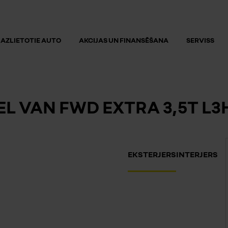
AZLIETOTIE AUTO
AKCIJAS UN FINANSĒŠANA
SERVISS
 VAN FWD EXTRA 3,5T L3H2
EKSTERJERS
INTERJERS