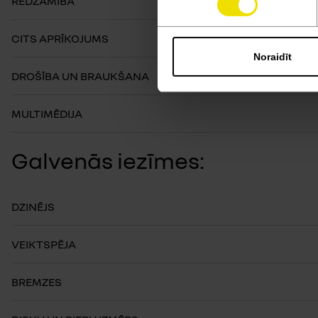
REDZAMĪBA
CITS APRĪKOJUMS
Noraidīt
DROŠĪBA UN BRAUKŠANA
MULTIMĒDIJA
Galvenās iezīmes:
DZINĒJS
VEIKTSPĒJA
BREMZES