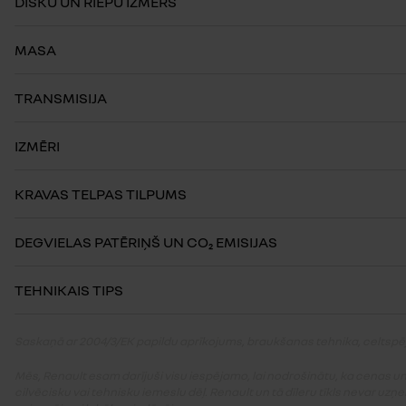
DISKU UN RIEPU IZMĒRS
MASA
TRANSMISIJA
IZMĒRI
KRAVAS TELPAS TILPUMS
DEGVIELAS PATĒRIŅŠ UN CO₂ EMISIJAS
TEHNIKAIS TIPS
Saskaņā ar 2004/3/EK papildu aprīkojums, braukšanas tehnika, celtspēja,
Mēs, Renault esam darījuši visu iespējamo, lai nodrošinātu, ka cenas un
cilvēcisku vai tehnisku iemeslu dēļ. Renault un tā dīleru tīkls nevar u