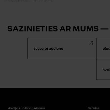
ar iespējami labāko piedāvājumu.
SAZINIETIES AR MUMS —
testa brauciens
piet
kon
Akcijas un finansēšana
Serviss