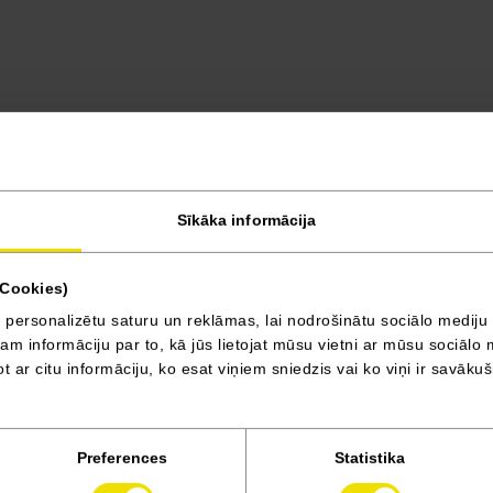
Furgons L3H2 3,5T
Blue dCi 150 zs AT9 FWD
Sīkāka informācija
EXTRA Van FWD Euro6x
(Cookies)
 personalizētu saturu un reklāmas, lai nodrošinātu sociālo mediju 
 informāciju par to, kā jūs lietojat mūsu vietni ar mūsu sociālo 
t ar citu informāciju, ko esat viņiem sniedzis vai ko viņi ir savāku
Preferences
Statistika