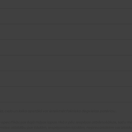
 ceļa un laika apstākļi var ietekmēt faktisko degvielas patēriņu..
 specifikācijas šajā mājas lapas rīkā ir pēc iespējas atbilstošākas, taču 
zņemties atbildību par šādām, iespējamām kļūdām, neprecizitātēm vai izlaid