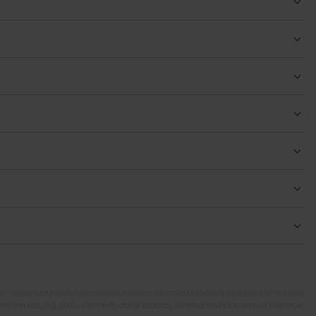
mēs nevaram pilnībā izvairīties no iespējamām kļūdām, kas varētu rasties
umiem saturā, taču vienmēr darīs labāko, lai nodrošinātu savus klientus