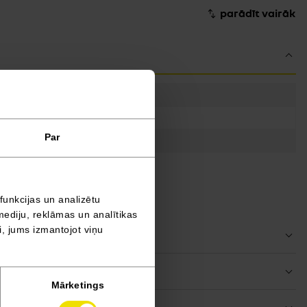
Par
funkcijas un analizētu
mediju, reklāmas un analītikas
ši, jums izmantojot viņu
Mārketings