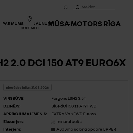
MŪSA MOTORS RĪGA
PAR MUMS
JAUNUMI
KONTAKTI
 2.0 DCI 150 AT9 EURO6X
piegādes laiks: 31.08.2026
VIRSBŪVE:
Furgons L3H2 3,5T
DZINĒJS:
Blue dCi 150 zs AT9 FWD
APRĪKOJUMA LĪMENIS:
EXTRA Van FWD Euro6x
Eksterjers:
mineral balts
Interjers:
Auduma salona apdare UPPER