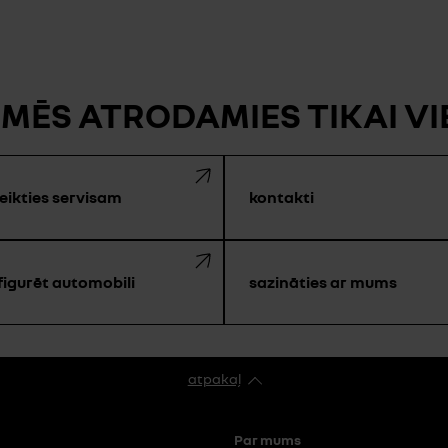
 MĒS ATRODAMIES TIKAI V
eikties servisam
kontakti
figurēt automobili
sazināties ar mums
atpakaļ
Par mums