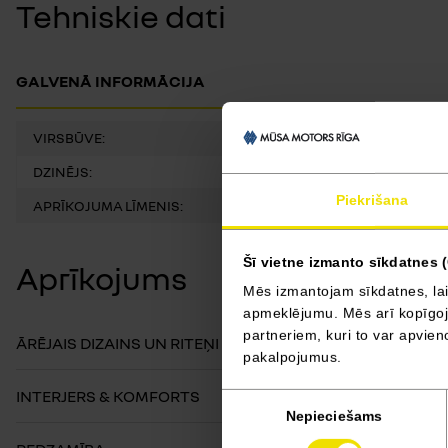
Tehniskie dati
GALVENĀ INFORMĀCIJA
VIRSBŪVE:
DZINĒJS:
Piekrišana
APRĪKOJUMA LĪMENIS:
Šī vietne izmanto sīkdatnes 
Aprīkojums
Mēs izmantojam sīkdatnes, lai
apmeklējumu. Mēs arī kopīgojam
partneriem, kuri to var apvieno
ĀRĒJAIS DIZAINS UN RITEŅI
pakalpojumus.
INTERJERS & KOMFORTS
Piekrišanas
Nepieciešams
izvēle