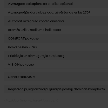
Aizmugurē pakāpiens ērtākai iekāpšanai
Aizmugurējās durvis bez loga, atvēršanas leņķis 270°
Automātiskā gaisa kondicionēšana
Bremžu uzliku nodiluma indikators
COMFORT pakotne
Pakotne PARKING
Priekšējie un aizmugurējie dubļusargi
VISION pakotne
Ģenerators 230 A
Reģistrācija, signalizācija, gumijas paklāji, drošības komplekts
*Papildaprīkojums, kas iekļauts cenā