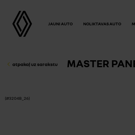
JAUNI AUTO
NOLIKTAVAS AUTO
M
MASTER PANEL
atpakaļ uz sarakstu
(#3204B_26)