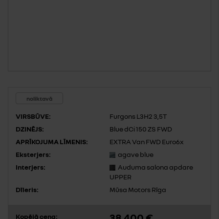
noliktavā
VIRSBŪVE:
Furgons L3H2 3,5T
DZINĒJS:
Blue dCi 150 ZS FWD
APRĪKOJUMA LĪMENIS:
EXTRA Van FWD Euro6x
Eksterjers:
agave blue
Interjers:
Auduma salona apdare
UPPER
Dīleris:
Mūsa Motors Rīga
38 400 €
Kopējā cena: