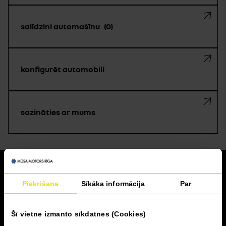
salīdzini automašīnu
0
konfigurēt automobili
sazināties ar mums
atpakaļ
Piekrišana
Sīkāka informācija
Par
Akcijas un finansēšana
Šī vietne izmanto sīkdatnes (Cookies)