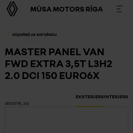
MŪSA MOTORS RĪGA
atpakaļ uz sarakstu
MASTER PANEL VAN
FWD EXTRA 3,5T L3H2
2.0 DCI 150 EURO6X
EKSTERJERS
INTERJERS
(#3207B_26)