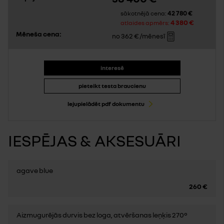
42 780 €
sākotnējā cena:
4 380 €
atlaides apmērs:
Mēneša cena:
362 €
no
/mēnesī
interesē
pieteikt testa braucienu
lejupielādēt pdf dokumentu
IESPĒJAS & AKSESUĀRI
agave blue
260 €
Aizmugurējās durvis bez loga, atvēršanas leņķis 270°