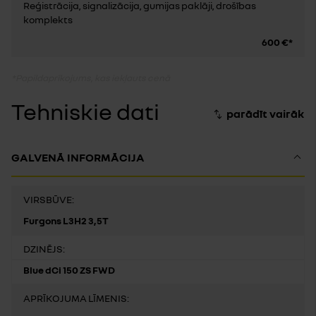
Reģistrācija, signalizācija, gumijas paklāji, drošības
komplekts
600 €*
*Papildaprīkojums, kas iekļauts cenā
Tehniskie dati
GALVENĀ INFORMĀCIJA
VIRSBŪVE:
Furgons L3H2 3,5T
DZINĒJS:
Blue dCi 150 ZS FWD
APRĪKOJUMA LĪMENIS: