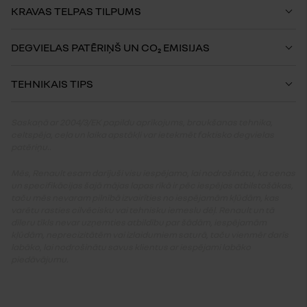
KRAVAS TELPAS TILPUMS
DEGVIELAS PATĒRIŅŠ UN CO₂ EMISIJAS
TEHNIKAIS TIPS
Saskaņā ar 2004/3/EK papildu aprīkojums, braukšanas tehnika,
celtspēja, ceļa un laika apstākļi var ietekmēt faktisko degvielas
patēriņu..
Mēs, Renault esam darījuši visu iespējamo, lai nodrošinātu, ka cenas
un specifikācijas šajā mājas lapas rīkā ir pēc iespējas atbilstošākas,
taču mēs nevaram pilnībā izvairīties no iespējamām kļūdām, kas
varētu rasties cilvēcisku vai tehnisku iemeslu dēļ. Renault un tā
dīleru tīkls nevar uzņemties atbildību par šādām, iespējamām
kļūdām, neprecizitātēm vai izlaidumiem saturā, taču vienmēr darīs
labāko, lai nodrošinātu savus klientus ar iespējami labāko
piedāvājumu.