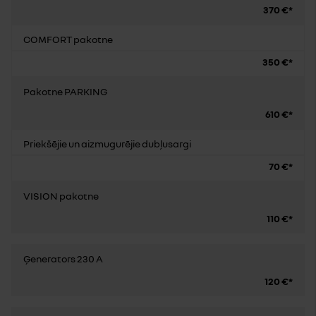
370 €*
COMFORT pakotne
350 €*
Pakotne PARKING
610 €*
Priekšējie un aizmugurējie dubļusargi
70 €*
VISION pakotne
110 €*
Ģenerators 230 A
120 €*