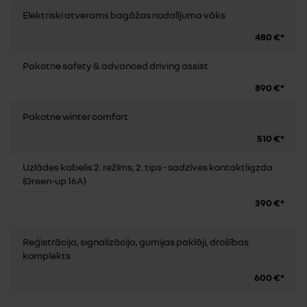
Elektriski atverams bagāžas nodalījuma vāks
480 €*
Pakotne safety & advanced driving assist
890 €*
Pakotne winter comfort
510 €*
Uzlādes kabelis 2. režīms, 2. tips - sadzīves kontaktligzda
(Green-up 16A)
390 €*
Reģistrācija, signalizācija, gumijas paklāji, drošības
komplekts
600 €*