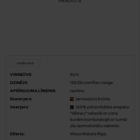
PĀRDOTS
noliktavā
VIRSBŪVE:
SUV
DZINĒJS:
150 ZS comfort range
APRĪKOJUMA LĪMENIS:
techno
Eksterjers:
terracotta brūna
Interjers:
100% pārstrādāts stepēts
"džinsu" tekstils ar vara
šuvēm kombinācijā ar tumši
zilu izsmalcinātu tekstilu
Dīleris:
Mūsa Motors Rīga