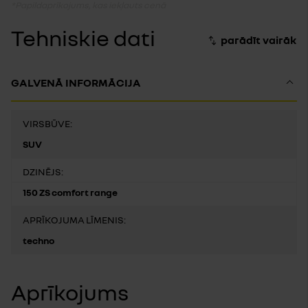
*Papildaprīkojums, kas iekļauts cenā
Tehniskie dati
GALVENĀ INFORMĀCIJA
VIRSBŪVE:
SUV
DZINĒJS:
150 ZS comfort range
APRĪKOJUMA LĪMENIS:
techno
Aprīkojums