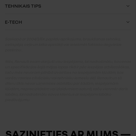
TEHNIKAIS TIPS
E-TECH
Saskaņā ar 2004/3/EK papildu aprīkojums, braukšanas tehnika,
celtspēja, ceļa un laika apstākļi var ietekmēt faktisko degvielas
patēriņu..
Mēs, Renault esam darījuši visu iespējamo, lai nodrošinātu, ka cenas
un specifikācijas šajā mājas lapas rīkā ir pēc iespējas atbilstošākas,
taču mēs nevaram pilnībā izvairīties no iespējamām kļūdām, kas
varētu rasties cilvēcisku vai tehnisku iemeslu dēļ. Renault un tā
dīleru tīkls nevar uzņemties atbildību par šādām, iespējamām
kļūdām, neprecizitātēm vai izlaidumiem saturā, taču vienmēr darīs
labāko, lai nodrošinātu savus klientus ar iespējami labāko
piedāvājumu.
SAZINIETIES AR MUMS —