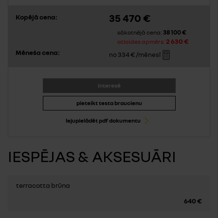
35 470 €
Kopējā cena:
38 100 €
sākotnējā cena:
2 630 €
atlaides apmērs:
Mēneša cena:
334 €
no
/mēnesī
interesē
pieteikt testa braucienu
lejupielādēt pdf dokumentu
IESPĒJAS & AKSESUĀRI
terracotta brūna
640 €