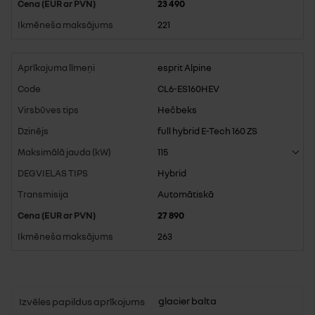
23 490
221
esprit Alpine
CL6-ES160HEV
Hečbeks
full hybrid E-Tech 160 ZS
115
Hybrid
Automātiskā
27 890
263
glacier balta