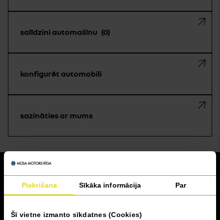
salīdzini automašīnu
0
konfigurēt automobili
sazināties ar mums
atpakaļ
Piekrišana
Sīkāka informācija
Par
Akcijas un finansēšana
Šī vietne izmanto sīkdatnes (Cookies)