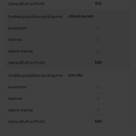
510
absolute red
580
iron zila
580