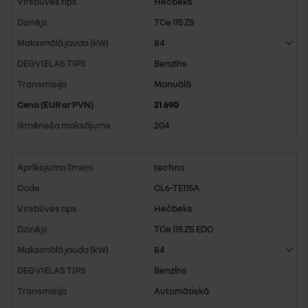
Hečbeks
TCe 115 ZS
84
Benzīns
Manuālā
21 690
204
techno
CL6-TE115A
Hečbeks
TCe 115 ZS EDC
84
Benzīns
Automātiskā