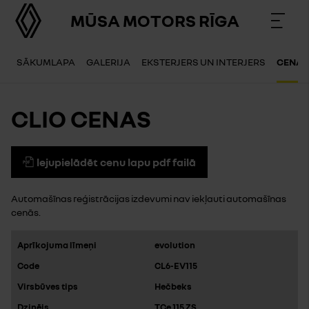
MŪSA MOTORS RĪGA
SĀKUMLAPA
GALERIJA
EKSTERJERS UN INTERJERS
CENAS
CLIO CENAS
lejupielādēt cenu lapu pdf failā
Automašīnas reģistrācijas izdevumi nav iekļauti automašīnas
cenās.
evolution
CL6-EV115
Hečbeks
TCe 115 ZS