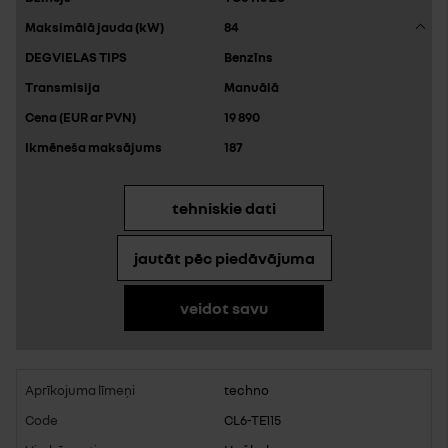
84
Benzīns
Manuālā
19 890
187
tehniskie dati
jautāt pēc piedāvājuma
veidot savu
techno
CL6-TE115