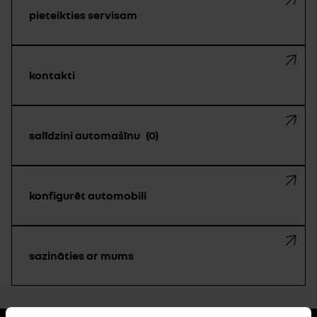
pieteikties servisam
kontakti
salīdzini automašīnu
0
konfigurēt automobili
sazināties ar mums