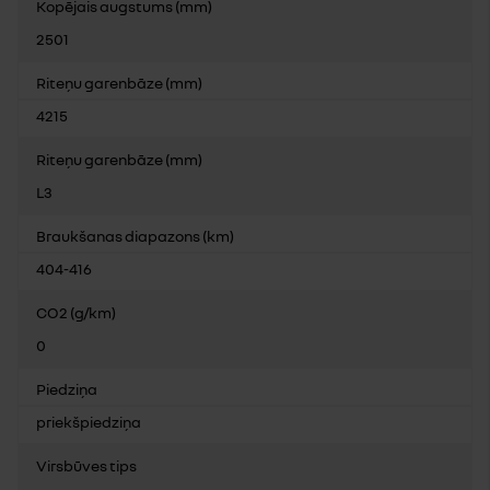
Kopējais augstums (mm)
2501
Riteņu garenbāze (mm)
4215
Riteņu garenbāze (mm)
L3
Braukšanas diapazons (km)
404-416
CO2 (g/km)
0
Piedziņa
priekšpiedziņa
Virsbūves tips