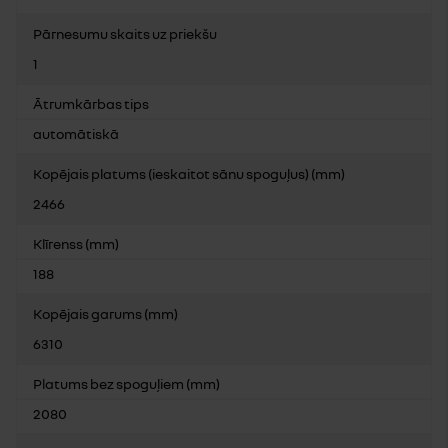
Pārnesumu skaits uz priekšu
1
Ātrumkārbas tips
automātiskā
Kopējais platums (ieskaitot sānu spoguļus) (mm)
2466
Klīrenss (mm)
188
Kopējais garums (mm)
6310
Platums bez spoguļiem (mm)
2080