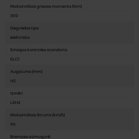
Maksimālais griezes moments (Nm)
300
Degvielas tips
elektrisks
Emisijas kontroles standarts
ELC1
Augstums (mm)
H2
Izmēri
L3H2
Maksimālais ātrums (km/h)
90
Bremzes aizmugurē