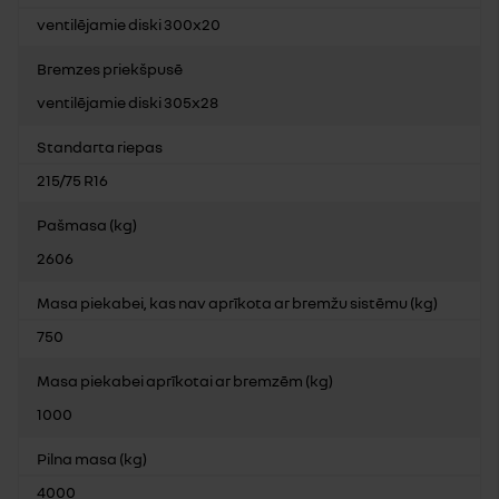
ventilējamie diski 300x20
Bremzes priekšpusē
ventilējamie diski 305x28
Standarta riepas
215/75 R16
Pašmasa (kg)
2606
Masa piekabei, kas nav aprīkota ar bremžu sistēmu (kg)
750
Masa piekabei aprīkotai ar bremzēm (kg)
1000
Pilna masa (kg)
4000