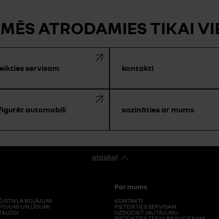
 MĒS ATRODAMIES TIKAI V
eikties servisam
kontakti
figurēt automobili
sazināties ar mums
atpakaļ
Par mums
ĒJSTIKLA BOJĀJUMI
KONTAKTI
POJUMI UN LĪGUMI
PIETEIKTIES SERVISAM
TALOGI
UZDODIET JAUTĀJUMU
PIETEIKTIES TESTA BRAUCIENAM