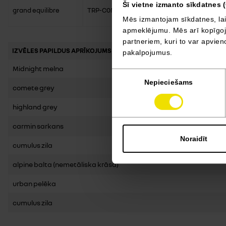
Šī vietne izmanto sīkdatnes 
grand equilibre
TRP-C0M 211 V93
Van Combi L2H1
Mēs izmantojam sīkdatnes, lai
apmeklējumu. Mēs arī kopīgojam
partneriem, kuri to var apvieno
IZVĒLES PAPILDUS APRĪKOJUMS
pakalpojumus.
Midnight melna
Piekrišanas
Nepieciešams
izvēle
comete grey
highland grey
carmin sarkans
Noraidīt
cumulus zila
alpine balta (nemetāliska krāsa)
urban pelēka
cumulus zila