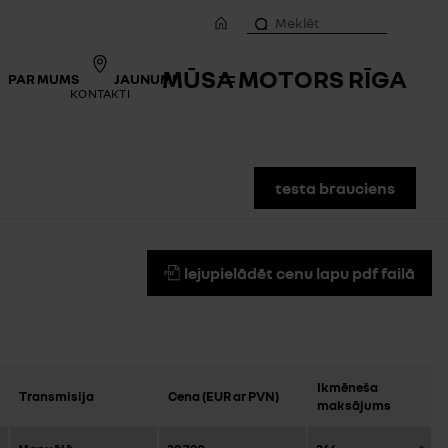
MŪSA MOTORS RĪGA
PAR MUMS
JAUNUMI
KONTAKTI
testa brauciens
lejupielādēt cenu lapu pdf failā
Ikmēneša
Transmisija
Cena (EUR ar PVN)
maksājums