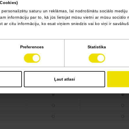
(Cookies)
Blue dCi 170 ZS AT9
125
dīzeļdegviela
FWD
 personalizētu saturu un reklāmas, lai nodrošinātu sociālo mediju 
 informāciju par to, kā jūs lietojat mūsu vietni ar mūsu sociālo 
t ar citu informāciju, ko esat viņiem sniedzis vai ko viņi ir savāku
EQUILIBRE
GRAND EQUI
Preferences
Statistika
Ļaut atlasi