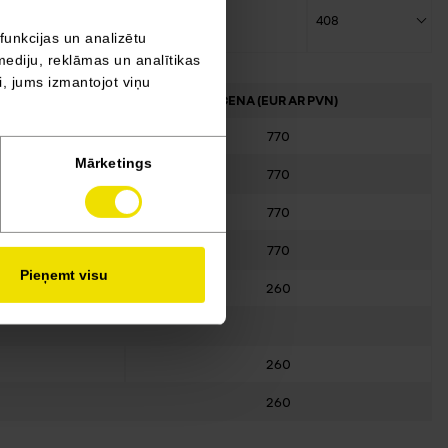
Automātiskā
43 290
408
funkcijas un analizētu
mediju, reklāmas un analītikas
ši, jums izmantojot viņu
LIBRE
CENA (EUR AR PVN)
770
Mārketings
770
770
770
Pieņemt visu
260
260
260