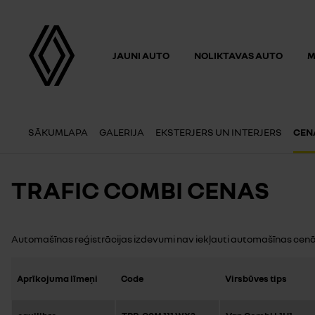
JAUNI AUTO
NOLIKTAVAS AUTO
M
SĀKUMLAPA
GALERIJA
EKSTERJERS UN INTERJERS
CEN
TRAFIC COMBI CENAS
Automašīnas reģistrācijas izdevumi nav iekļauti automašīnas cenā
Aprīkojuma līmeņi
Code
Virsbūves tips