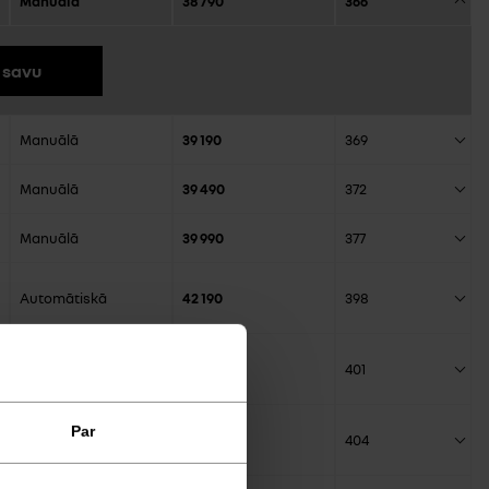
Manuālā
38 790
366
 savu
Manuālā
39 190
369
Manuālā
39 490
372
Manuālā
39 990
377
Automātiskā
42 190
398
Automātiskā
42 590
401
Par
Automātiskā
42 890
404