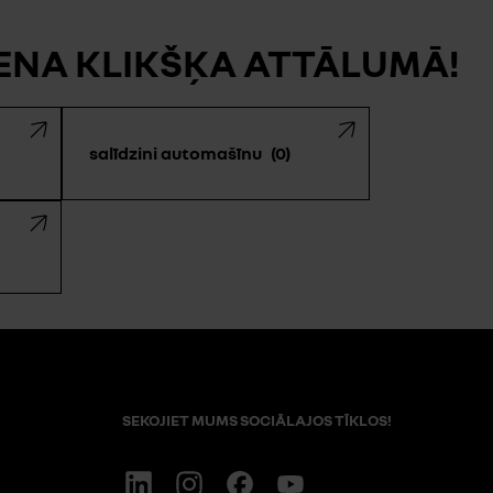
IENA KLIKŠĶA ATTĀLUMĀ!
salīdzini automašīnu
0
SEKOJIET MUMS SOCIĀLAJOS TĪKLOS!
Linkedin
Instagram
Facebook
Youtube