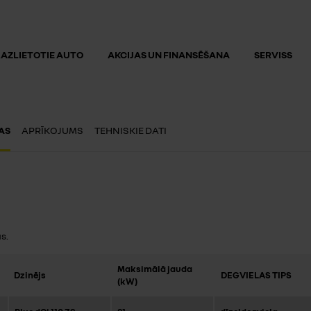
AZLIETOTIE AUTO
AKCIJAS UN FINANSĒŠANA
SERVISS
AS
APRĪKOJUMS
TEHNISKIE DATI
s.
Maksimālā jauda
Dzinējs
DEGVIELAS TIPS
(kW)