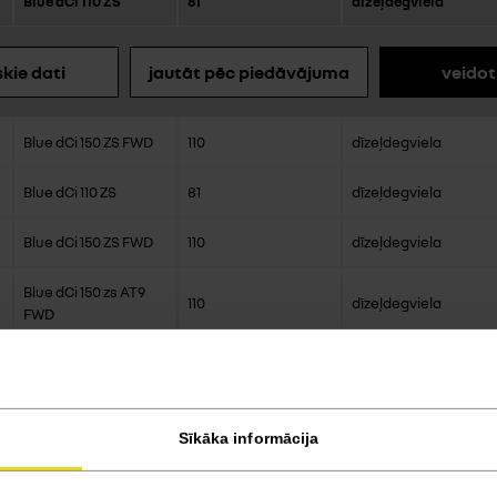
Blue dCi 110 ZS
81
dīzeļdegviela
kie dati
jautāt pēc piedāvājuma
veidot
Blue dCi 150 ZS FWD
110
dīzeļdegviela
Blue dCi 110 ZS
81
dīzeļdegviela
Blue dCi 150 ZS FWD
110
dīzeļdegviela
Blue dCi 150 zs AT9
110
dīzeļdegviela
FWD
Blue dCi 170 ZS AT9
125
dīzeļdegviela
FWD
Blue dCi 150 zs AT9
Sīkāka informācija
110
dīzeļdegviela
FWD