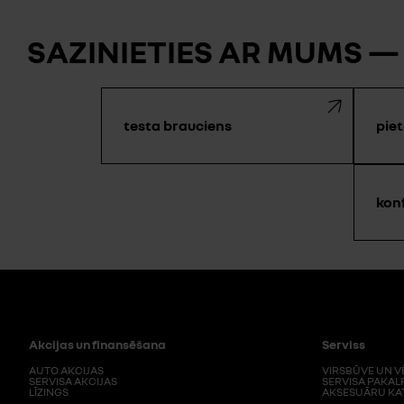
SAZINIETIES AR MUMS —
testa brauciens
piet
kon
Akcijas un finansēšana
Serviss
AUTO AKCIJAS
VIRSBŪVE UN V
SERVISA AKCIJAS
SERVISA PAKAL
LĪZINGS
AKSESUĀRU KA