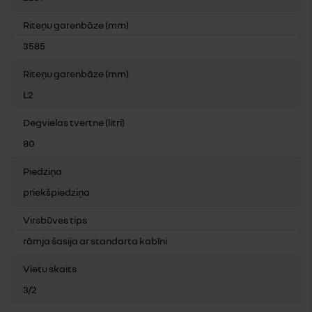
Riteņu garenbāze (mm)
3585
Riteņu garenbāze (mm)
L2
Degvielas tvertne (litri)
80
Piedziņa
priekšpiedziņa
Virsbūves tips
rāmja šasija ar standarta kabīni
Vietu skaits
3/2