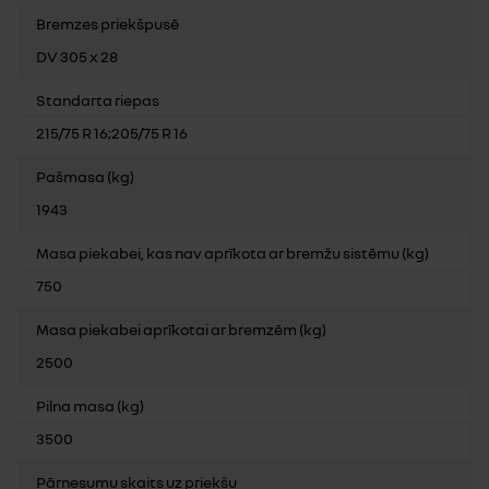
Bremzes priekšpusē
DV 305 x 28
Standarta riepas
215/75 R 16;205/75 R 16
Pašmasa (kg)
1943
Masa piekabei, kas nav aprīkota ar bremžu sistēmu (kg)
750
Masa piekabei aprīkotai ar bremzēm (kg)
2500
Pilna masa (kg)
3500
Pārnesumu skaits uz priekšu