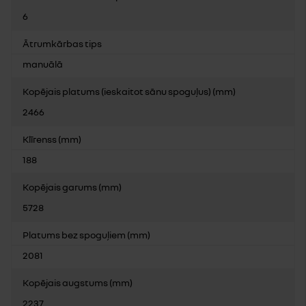
6
Ātrumkārbas tips
manuālā
Kopējais platums (ieskaitot sānu spoguļus) (mm)
2466
Klīrenss (mm)
188
Kopējais garums (mm)
5728
Platums bez spoguļiem (mm)
2081
Kopējais augstums (mm)
2237