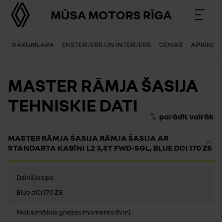
MŪSA MOTORS RĪGA
SĀKUMLAPA
EKSTERJERS UN INTERJERS
CENAS
APRĪKOJ
MASTER RĀMJA ŠASIJA
TEHNISKIE DATI
MASTER RĀMJA ŠASIJA RĀMJA ŠASIJA AR
STANDARTA KABĪNI L2 3,5T FWD-SGL, BLUE DCI 170 ZS
Dzinēja tips
Blue dCi 170 ZS
Maksimālais griezes moments (Nm)