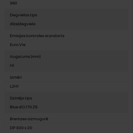
380
Degvielas tips
dīzeļdegviela
Emisijas kontroles standarts
Euro VIe
Augstums (mm)
H1
Izmēri
L2H1
Dzinēja tips
Blue dCi 170 ZS
Bremzes aizmugurē
DP 300 x 20