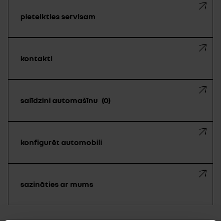
pieteikties servisam
kontakti
salīdzini automašīnu
0
konfigurēt automobili
sazināties ar mums